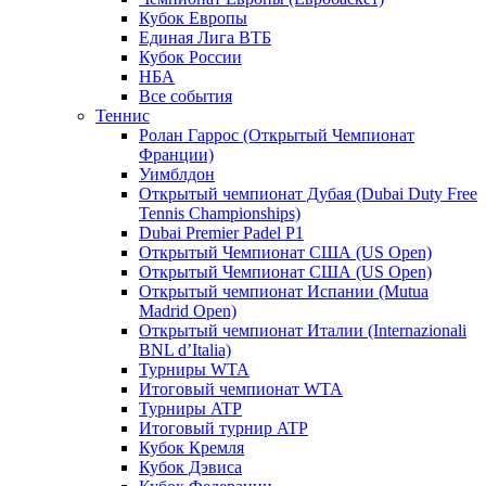
Кубок Европы
Единая Лига ВТБ
Кубок России
НБА
Все события
Теннис
Ролан Гаррос (Открытый Чемпионат
Франции)
Уимблдон
Открытый чемпионат Дубая (Dubai Duty Free
Tennis Championships)
Dubai Premier Padel P1
Открытый Чемпионат США (US Open)
Открытый Чемпионат США (US Open)
Открытый чемпионат Испании (Mutua
Madrid Open)
Открытый чемпионат Италии (Internazionali
BNL d’Italia)
Турниры WTA
Итоговый чемпионат WTA
Турниры ATP
Итоговый турнир ATP
Кубок Кремля
Кубок Дэвиса