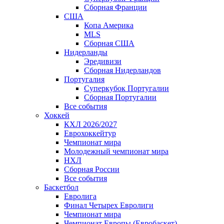
Сборная Франции
США
Копа Америка
MLS
Сборная США
Нидерланды
Эредивизи
Сборная Нидерландов
Португалия
Суперкубок Португалии
Сборная Португалии
Все события
Хоккей
КХЛ 2026/2027
Еврохоккейтур
Чемпионат мира
Молодежный чемпионат мира
НХЛ
Сборная России
Все события
Баскетбол
Евролига
Финал Четырех Евролиги
Чемпионат мира
Чемпионат Европы (Евробаскет)