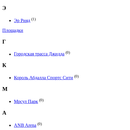
Э
(1)
Эр Рияд
Площадки
Г
(0)
Городская трасса Джидда
К
(0)
Король Абдалла Спортс Сити
М
(0)
Мрсул Парк
A
(0)
ANB Arena