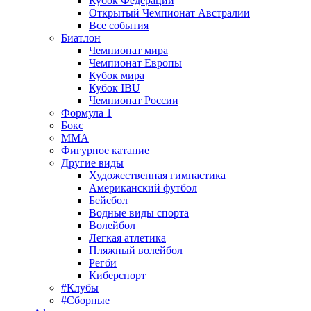
Кубок Федерации
Открытый Чемпионат Австралии
Все события
Биатлон
Чемпионат мира
Чемпионат Европы
Кубок мира
Кубок IBU
Чемпионат России
Формула 1
Бокс
MMA
Фигурное катание
Другие виды
Художественная гимнастика
Американский футбол
Бейсбол
Водные виды спорта
Волейбол
Легкая атлетика
Пляжный волейбол
Регби
Киберспорт
#Клубы
#Сборные