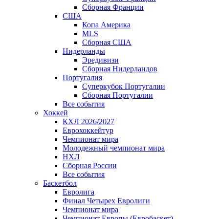
Сборная Франции
США
Копа Америка
MLS
Сборная США
Нидерланды
Эредивизи
Сборная Нидерландов
Португалия
Суперкубок Португалии
Сборная Португалии
Все события
Хоккей
КХЛ 2026/2027
Еврохоккейтур
Чемпионат мира
Молодежный чемпионат мира
НХЛ
Сборная России
Все события
Баскетбол
Евролига
Финал Четырех Евролиги
Чемпионат мира
Чемпионат Европы (Евробаскет)