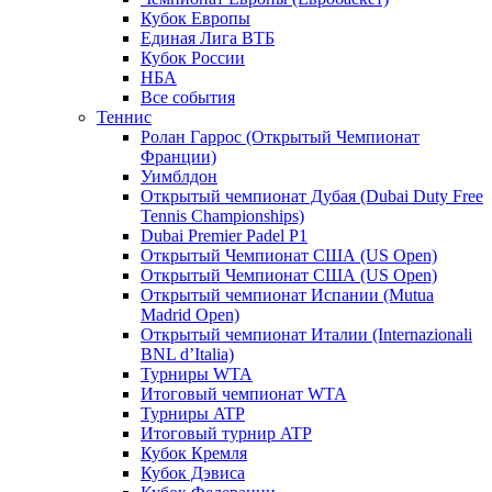
Кубок Европы
Единая Лига ВТБ
Кубок России
НБА
Все события
Теннис
Ролан Гаррос (Открытый Чемпионат
Франции)
Уимблдон
Открытый чемпионат Дубая (Dubai Duty Free
Tennis Championships)
Dubai Premier Padel P1
Открытый Чемпионат США (US Open)
Открытый Чемпионат США (US Open)
Открытый чемпионат Испании (Mutua
Madrid Open)
Открытый чемпионат Италии (Internazionali
BNL d’Italia)
Турниры WTA
Итоговый чемпионат WTA
Турниры ATP
Итоговый турнир ATP
Кубок Кремля
Кубок Дэвиса