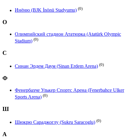
(0)
Инёню (BJK İnönü Stadyumu)
О
Олимпийский стадион Ататюрка (Atatürk Olympic
(0)
Stadium)
С
(0)
Синан Эрдем Даум (Sinan Erdem Arena)
Ф
Фенербахче Улькер Спортс Арена (Fenerbahce Ulker
(0)
Sports Arena)
Ш
(0)
Шюкрю Сараджоглу (Sukru Saracoglu)
A