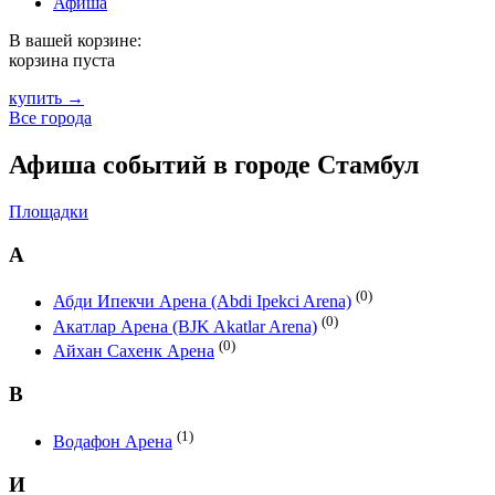
Афиша
В вашей корзине:
корзина пуста
купить →
Все города
Афиша событий в городе Стамбул
Площадки
А
(0)
Абди Ипекчи Арена (Abdi Ipekci Arena)
(0)
Акатлар Арена (BJK Akatlar Arena)
(0)
Айхан Сахенк Арена
В
(1)
Водафон Арена
И