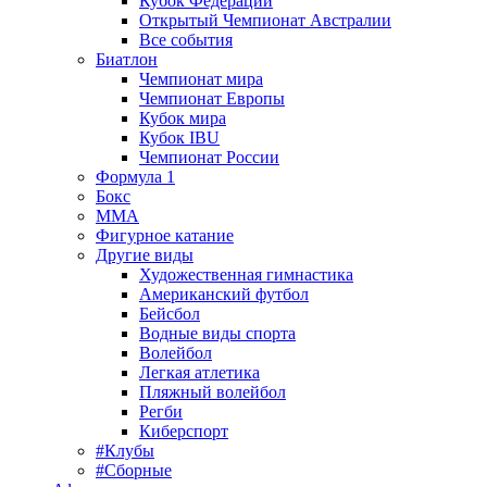
Кубок Федерации
Открытый Чемпионат Австралии
Все события
Биатлон
Чемпионат мира
Чемпионат Европы
Кубок мира
Кубок IBU
Чемпионат России
Формула 1
Бокс
MMA
Фигурное катание
Другие виды
Художественная гимнастика
Американский футбол
Бейсбол
Водные виды спорта
Волейбол
Легкая атлетика
Пляжный волейбол
Регби
Киберспорт
#Клубы
#Сборные