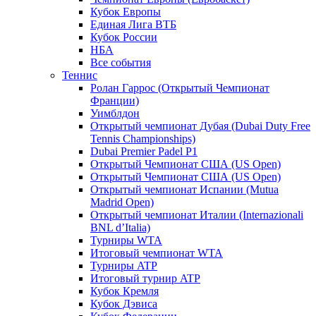
Кубок Европы
Единая Лига ВТБ
Кубок России
НБА
Все события
Теннис
Ролан Гаррос (Открытый Чемпионат
Франции)
Уимблдон
Открытый чемпионат Дубая (Dubai Duty Free
Tennis Championships)
Dubai Premier Padel P1
Открытый Чемпионат США (US Open)
Открытый Чемпионат США (US Open)
Открытый чемпионат Испании (Mutua
Madrid Open)
Открытый чемпионат Италии (Internazionali
BNL d’Italia)
Турниры WTA
Итоговый чемпионат WTA
Турниры ATP
Итоговый турнир ATP
Кубок Кремля
Кубок Дэвиса