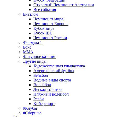
Кубок Федерации
Открытый Чемпионат Австралии
Все события
Биатлон
Чемпионат мира
Чемпионат Европы
Кубок мира
Кубок IBU
Чемпионат России
Формула 1
Бокс
MMA
Фигурное катание
Другие виды
Художественная гимнастика
Американский футбол
Бейсбол
Водные виды спорта
Волейбол
Легкая атлетика
Пляжный волейбол
Регби
Киберспорт
#Клубы
#Сборные