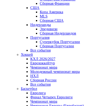
Сборная Франции
США
Копа Америка
MLS
Сборная США
Нидерланды
Эредивизи
Сборная Нидерландов
Португалия
Суперкубок Португалии
Сборная Португалии
Все события
Хоккей
КХЛ 2026/2027
Еврохоккейтур
Чемпионат мира
Молодежный чемпионат мира
НХЛ
Сборная России
Все события
Баскетбол
Евролига
Финал Четырех Евролиги
Чемпионат мира
Чемпионат Европы (Евробаскет)