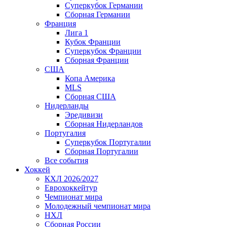
Суперкубок Германии
Сборная Германии
Франция
Лига 1
Кубок Франции
Суперкубок Франции
Сборная Франции
США
Копа Америка
MLS
Сборная США
Нидерланды
Эредивизи
Сборная Нидерландов
Португалия
Суперкубок Португалии
Сборная Португалии
Все события
Хоккей
КХЛ 2026/2027
Еврохоккейтур
Чемпионат мира
Молодежный чемпионат мира
НХЛ
Сборная России