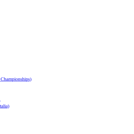
 Championships)
)
alia)