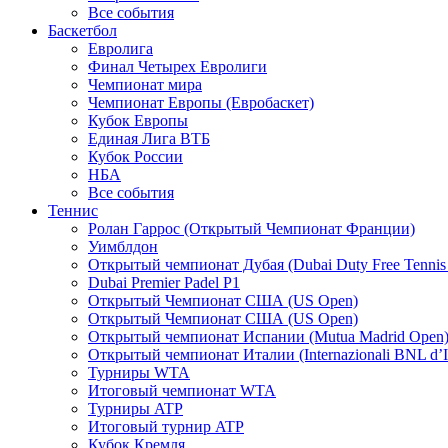
Все события
Баскетбол
Евролига
Финал Четырех Евролиги
Чемпионат мира
Чемпионат Европы (Евробаскет)
Кубок Европы
Единая Лига ВТБ
Кубок России
НБА
Все события
Теннис
Ролан Гаррос (Открытый Чемпионат Франции)
Уимблдон
Открытый чемпионат Дубая (Dubai Duty Free Tennis
Dubai Premier Padel P1
Открытый Чемпионат США (US Open)
Открытый Чемпионат США (US Open)
Открытый чемпионат Испании (Mutua Madrid Open
Открытый чемпионат Италии (Internazionali BNL d’It
Турниры WTA
Итоговый чемпионат WTA
Турниры ATP
Итоговый турнир ATP
Кубок Кремля