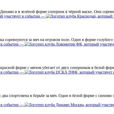
—
—
—
—