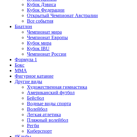
Кубок Дэвиса
Кубок Федерации
Открытый Чемпионат Австралии
Все события
Биатлон
Чемпионат мира
Чемпионат Европы
Кубок мира
Кубок IBU
Чемпионат России
Формула 1
Бокс
MMA
Фигурное катание
Другие виды
Художественная гимнастика
Американский футбол
Бейсбол
Водные виды спорта
Волейбол
Легкая атлетика
Пляжный волейбол
Регби
Киберспорт
#Клубы