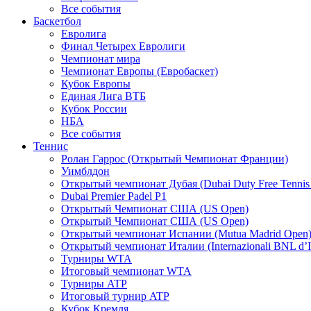
Все события
Баскетбол
Евролига
Финал Четырех Евролиги
Чемпионат мира
Чемпионат Европы (Евробаскет)
Кубок Европы
Единая Лига ВТБ
Кубок России
НБА
Все события
Теннис
Ролан Гаррос (Открытый Чемпионат Франции)
Уимблдон
Открытый чемпионат Дубая (Dubai Duty Free Tennis
Dubai Premier Padel P1
Открытый Чемпионат США (US Open)
Открытый Чемпионат США (US Open)
Открытый чемпионат Испании (Mutua Madrid Open
Открытый чемпионат Италии (Internazionali BNL d’It
Турниры WTA
Итоговый чемпионат WTA
Турниры ATP
Итоговый турнир ATP
Кубок Кремля