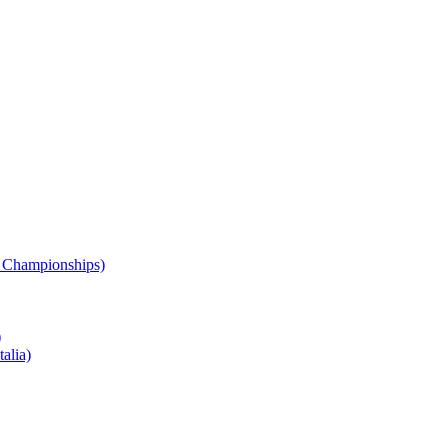
 Championships)
)
alia)