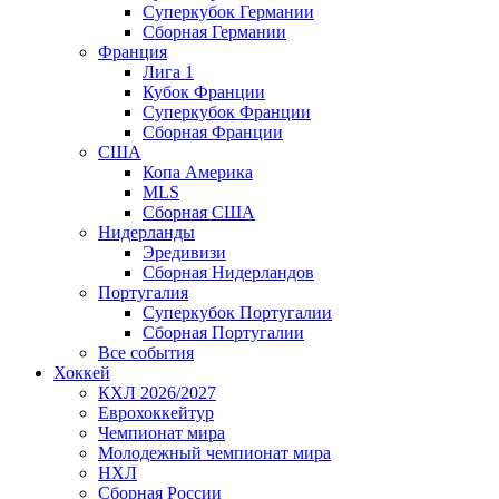
Суперкубок Германии
Сборная Германии
Франция
Лига 1
Кубок Франции
Суперкубок Франции
Сборная Франции
США
Копа Америка
MLS
Сборная США
Нидерланды
Эредивизи
Сборная Нидерландов
Португалия
Суперкубок Португалии
Сборная Португалии
Все события
Хоккей
КХЛ 2026/2027
Еврохоккейтур
Чемпионат мира
Молодежный чемпионат мира
НХЛ
Сборная России