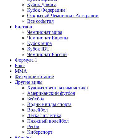
Кубок Дэвиса
Кубок Федерации
Открытый Чемпионат Австралии
Все события
Биатлон
Чемпионат мира
Чемпионат Европы
Кубок мира
Кубок IBU
Чемпионат России
Формула 1
Бокс
MMA
Фигурное катание
Другие виды
Художественная гимнастика
Американский футбол
Бейсбол
Водные виды спорта
Волейбол
Легкая атлетика
Пляжный волейбол
Регби
Киберспорт
#Клубы