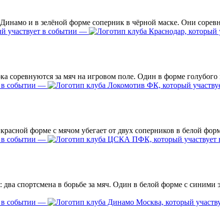
—
—
—
—