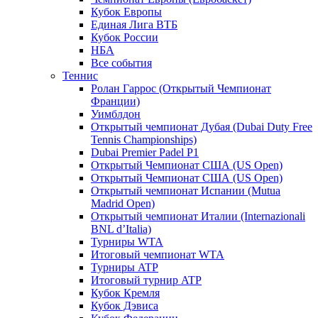
Кубок Европы
Единая Лига ВТБ
Кубок России
НБА
Все события
Теннис
Ролан Гаррос (Открытый Чемпионат
Франции)
Уимблдон
Открытый чемпионат Дубая (Dubai Duty Free
Tennis Championships)
Dubai Premier Padel P1
Открытый Чемпионат США (US Open)
Открытый Чемпионат США (US Open)
Открытый чемпионат Испании (Mutua
Madrid Open)
Открытый чемпионат Италии (Internazionali
BNL d’Italia)
Турниры WTA
Итоговый чемпионат WTA
Турниры ATP
Итоговый турнир ATP
Кубок Кремля
Кубок Дэвиса