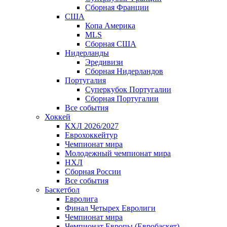
Сборная Франции
США
Копа Америка
MLS
Сборная США
Нидерланды
Эредивизи
Сборная Нидерландов
Португалия
Суперкубок Португалии
Сборная Португалии
Все события
Хоккей
КХЛ 2026/2027
Еврохоккейтур
Чемпионат мира
Молодежный чемпионат мира
НХЛ
Сборная России
Все события
Баскетбол
Евролига
Финал Четырех Евролиги
Чемпионат мира
Чемпионат Европы (Евробаскет)