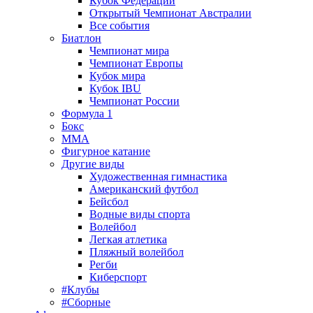
Кубок Федерации
Открытый Чемпионат Австралии
Все события
Биатлон
Чемпионат мира
Чемпионат Европы
Кубок мира
Кубок IBU
Чемпионат России
Формула 1
Бокс
MMA
Фигурное катание
Другие виды
Художественная гимнастика
Американский футбол
Бейсбол
Водные виды спорта
Волейбол
Легкая атлетика
Пляжный волейбол
Регби
Киберспорт
#Клубы
#Сборные