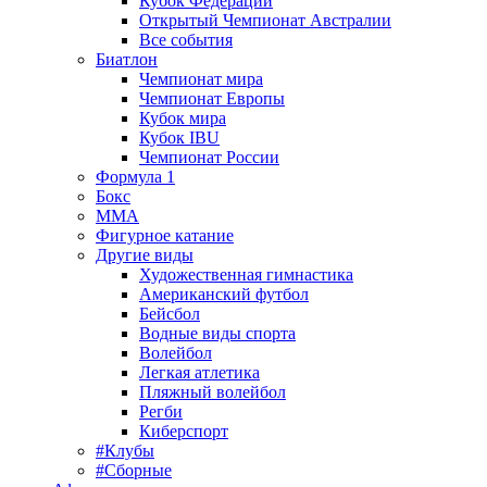
Кубок Федерации
Открытый Чемпионат Австралии
Все события
Биатлон
Чемпионат мира
Чемпионат Европы
Кубок мира
Кубок IBU
Чемпионат России
Формула 1
Бокс
MMA
Фигурное катание
Другие виды
Художественная гимнастика
Американский футбол
Бейсбол
Водные виды спорта
Волейбол
Легкая атлетика
Пляжный волейбол
Регби
Киберспорт
#Клубы
#Сборные