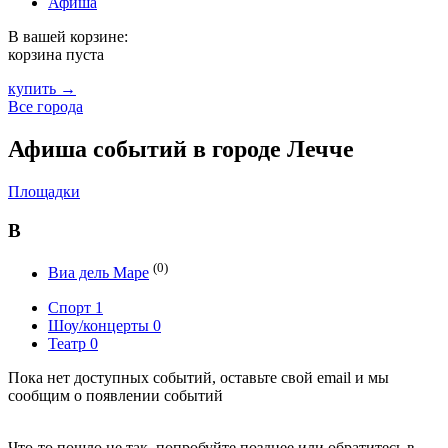
Афиша
В вашей корзине:
корзина пуста
купить →
Все города
Афиша событий в городе Лечче
Площадки
В
(0)
Виа дель Маре
Спорт
1
Шоу/концерты
0
Театр
0
Пока нет доступных событий, оставьте свой email и мы
сообщим о появлении событий
Что-то пошло не так, попробуйте позднее или обратитесь в