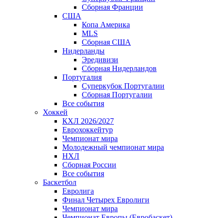
Сборная Франции
США
Копа Америка
MLS
Сборная США
Нидерланды
Эредивизи
Сборная Нидерландов
Португалия
Суперкубок Португалии
Сборная Португалии
Все события
Хоккей
КХЛ 2026/2027
Еврохоккейтур
Чемпионат мира
Молодежный чемпионат мира
НХЛ
Сборная России
Все события
Баскетбол
Евролига
Финал Четырех Евролиги
Чемпионат мира
Чемпионат Европы (Евробаскет)