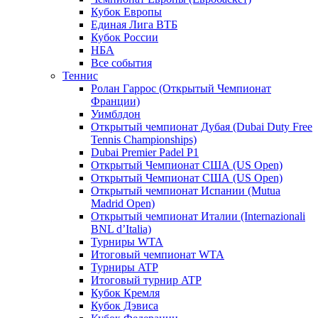
Кубок Европы
Единая Лига ВТБ
Кубок России
НБА
Все события
Теннис
Ролан Гаррос (Открытый Чемпионат
Франции)
Уимблдон
Открытый чемпионат Дубая (Dubai Duty Free
Tennis Championships)
Dubai Premier Padel P1
Открытый Чемпионат США (US Open)
Открытый Чемпионат США (US Open)
Открытый чемпионат Испании (Mutua
Madrid Open)
Открытый чемпионат Италии (Internazionali
BNL d’Italia)
Турниры WTA
Итоговый чемпионат WTA
Турниры ATP
Итоговый турнир ATP
Кубок Кремля
Кубок Дэвиса