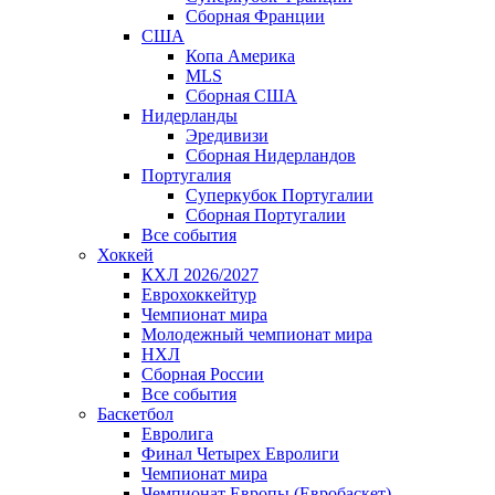
Сборная Франции
США
Копа Америка
MLS
Сборная США
Нидерланды
Эредивизи
Сборная Нидерландов
Португалия
Суперкубок Португалии
Сборная Португалии
Все события
Хоккей
КХЛ 2026/2027
Еврохоккейтур
Чемпионат мира
Молодежный чемпионат мира
НХЛ
Сборная России
Все события
Баскетбол
Евролига
Финал Четырех Евролиги
Чемпионат мира
Чемпионат Европы (Евробаскет)