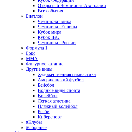
Кубок Федерации
Открытый Чемпионат Австралии
Все события
Биатлон
Чемпионат мира
Чемпионат Европы
Кубок мира
Кубок IBU
Чемпионат России
Формула 1
Бокс
MMA
Фигурное катание
Другие виды
Художественная гимнастика
Американский футбол
Бейсбол
Водные виды спорта
Волейбол
Легкая атлетика
Пляжный волейбол
Регби
Киберспорт
#Клубы
#Сборные