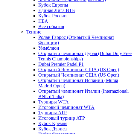
Кубок Европы
Единая Лига ВТБ
Кубок России
НБА
Все события
Теннис
Ролан Гаррос (Открытый Чемпионат
Франции)
Уимблдон
Открытый чемпионат Дубая (Dubai Duty Free
Tennis Championships)
Dubai Premier Padel P1
Открытый Чемпионат США (US Open)
Открытый Чемпионат США (US Open)
Открытый чемпионат Испании (Mutua
Madrid Open)
Открытый чемпионат Италии (Internazionali
BNL d’Italia)
Турниры WTA
Итоговый чемпионат WTA
Турниры ATP
Итоговый турнир ATP
Кубок Кремля
Кубок Дэвиса