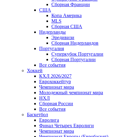
Сборная Франции
США
Копа Америка
MLS
Сборная США
Нидерланды
Эредивизи
Сборная Нидерландов
Португалия
Суперкубок Португалии
Сборная Португалии
Все события
Хоккей
КХЛ 2026/2027
Еврохоккейтур
Чемпионат мира
Молодежный чемпионат мира
НХЛ
Сборная России
Все события
Баскетбол
Евролига
Финал Четырех Евролиги
Чемпионат мира
Чемпионат Европы (Евробаскет)