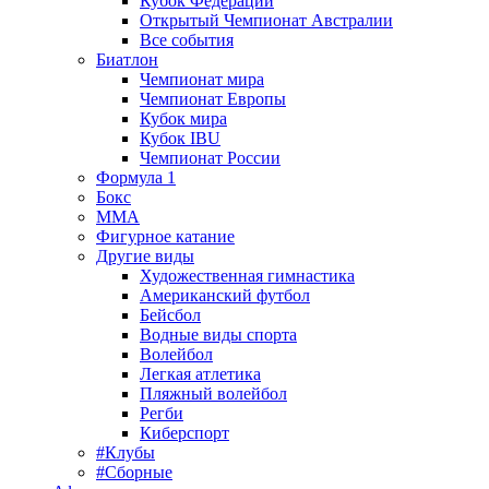
Кубок Федерации
Открытый Чемпионат Австралии
Все события
Биатлон
Чемпионат мира
Чемпионат Европы
Кубок мира
Кубок IBU
Чемпионат России
Формула 1
Бокс
MMA
Фигурное катание
Другие виды
Художественная гимнастика
Американский футбол
Бейсбол
Водные виды спорта
Волейбол
Легкая атлетика
Пляжный волейбол
Регби
Киберспорт
#Клубы
#Сборные