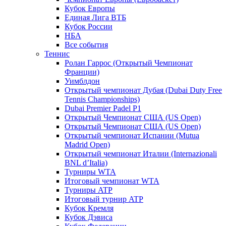
Кубок Европы
Единая Лига ВТБ
Кубок России
НБА
Все события
Теннис
Ролан Гаррос (Открытый Чемпионат
Франции)
Уимблдон
Открытый чемпионат Дубая (Dubai Duty Free
Tennis Championships)
Dubai Premier Padel P1
Открытый Чемпионат США (US Open)
Открытый Чемпионат США (US Open)
Открытый чемпионат Испании (Mutua
Madrid Open)
Открытый чемпионат Италии (Internazionali
BNL d’Italia)
Турниры WTA
Итоговый чемпионат WTA
Турниры ATP
Итоговый турнир ATP
Кубок Кремля
Кубок Дэвиса