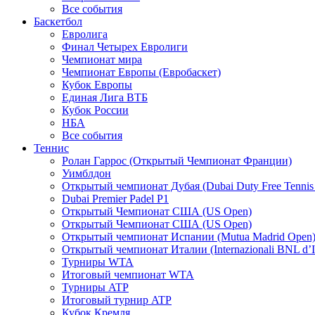
Все события
Баскетбол
Евролига
Финал Четырех Евролиги
Чемпионат мира
Чемпионат Европы (Евробаскет)
Кубок Европы
Единая Лига ВТБ
Кубок России
НБА
Все события
Теннис
Ролан Гаррос (Открытый Чемпионат Франции)
Уимблдон
Открытый чемпионат Дубая (Dubai Duty Free Tennis
Dubai Premier Padel P1
Открытый Чемпионат США (US Open)
Открытый Чемпионат США (US Open)
Открытый чемпионат Испании (Mutua Madrid Open
Открытый чемпионат Италии (Internazionali BNL d’It
Турниры WTA
Итоговый чемпионат WTA
Турниры ATP
Итоговый турнир ATP
Кубок Кремля