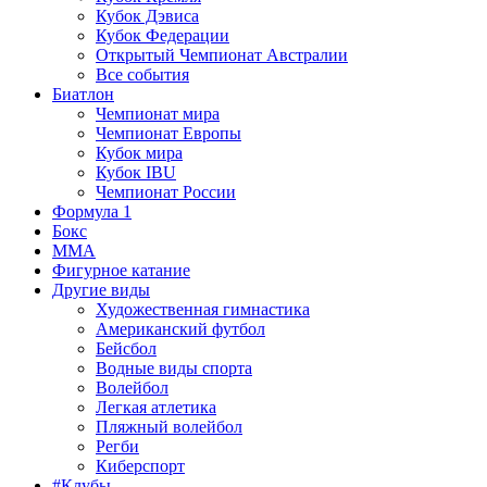
Кубок Дэвиса
Кубок Федерации
Открытый Чемпионат Австралии
Все события
Биатлон
Чемпионат мира
Чемпионат Европы
Кубок мира
Кубок IBU
Чемпионат России
Формула 1
Бокс
MMA
Фигурное катание
Другие виды
Художественная гимнастика
Американский футбол
Бейсбол
Водные виды спорта
Волейбол
Легкая атлетика
Пляжный волейбол
Регби
Киберспорт
#Клубы