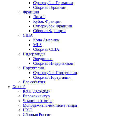
Суперкубок Германии
Сборная Германии
Франция
Лига 1
Кубок Франции
Суперкубок Франции
Сборная Франции
США
Копа Америка
MLS
Сборная США
Нидерланды
Эредивизи
Сборная Нидерландов
Португалия
Суперкубок Португалии
Сборная Португалии
Все события
Хоккей
КХЛ 2026/2027
Еврохоккейтур
Чемпионат мира
Молодежный чемпионат мира
НХЛ
Сборная России