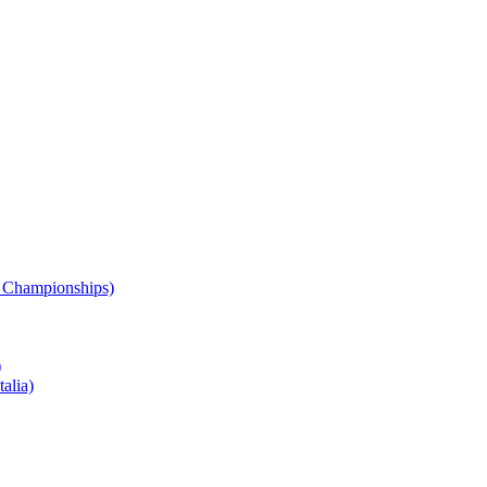
 Championships)
)
alia)