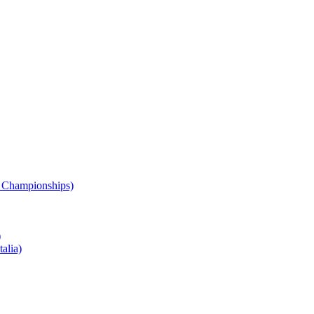
 Championships)
)
alia)