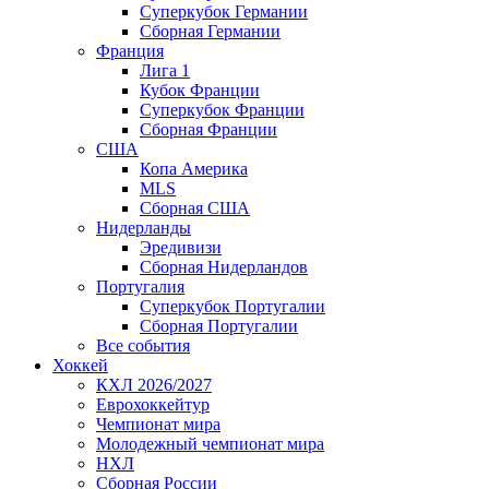
Суперкубок Германии
Сборная Германии
Франция
Лига 1
Кубок Франции
Суперкубок Франции
Сборная Франции
США
Копа Америка
MLS
Сборная США
Нидерланды
Эредивизи
Сборная Нидерландов
Португалия
Суперкубок Португалии
Сборная Португалии
Все события
Хоккей
КХЛ 2026/2027
Еврохоккейтур
Чемпионат мира
Молодежный чемпионат мира
НХЛ
Сборная России