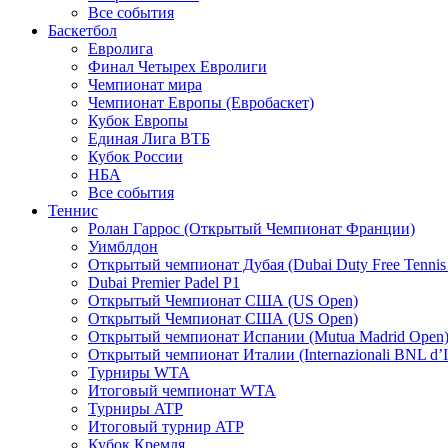
Все события
Баскетбол
Евролига
Финал Четырех Евролиги
Чемпионат мира
Чемпионат Европы (Евробаскет)
Кубок Европы
Единая Лига ВТБ
Кубок России
НБА
Все события
Теннис
Ролан Гаррос (Открытый Чемпионат Франции)
Уимблдон
Открытый чемпионат Дубая (Dubai Duty Free Tennis
Dubai Premier Padel P1
Открытый Чемпионат США (US Open)
Открытый Чемпионат США (US Open)
Открытый чемпионат Испании (Mutua Madrid Open
Открытый чемпионат Италии (Internazionali BNL d’It
Турниры WTA
Итоговый чемпионат WTA
Турниры ATP
Итоговый турнир ATP
Кубок Кремля