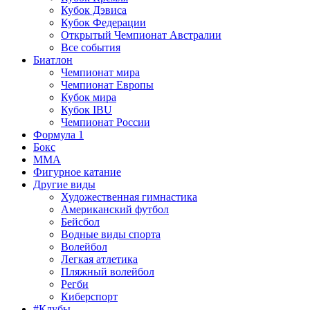
Кубок Дэвиса
Кубок Федерации
Открытый Чемпионат Австралии
Все события
Биатлон
Чемпионат мира
Чемпионат Европы
Кубок мира
Кубок IBU
Чемпионат России
Формула 1
Бокс
MMA
Фигурное катание
Другие виды
Художественная гимнастика
Американский футбол
Бейсбол
Водные виды спорта
Волейбол
Легкая атлетика
Пляжный волейбол
Регби
Киберспорт
#Клубы