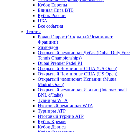
Кубок Европы
Единая Лига ВТБ
Кубок России
НБА
Все события
Теннис
Ролан Гаррос (Открытый Чемпионат
Франции)
Уимблдон
Открытый чемпионат Дубая (Dubai Duty Free
Tennis Championships)
Dubai Premier Padel P1
Открытый Чемпионат США (US Open)
Открытый Чемпионат США (US Open)
Открытый чемпионат Испании (Mutua
Madrid Open)
Открытый чемпионат Италии (Internazionali
BNL d’Italia)
Турниры WTA
Итоговый чемпионат WTA
Турниры ATP
Итоговый турнир ATP
Кубок Кремля
Кубок Дэвиса