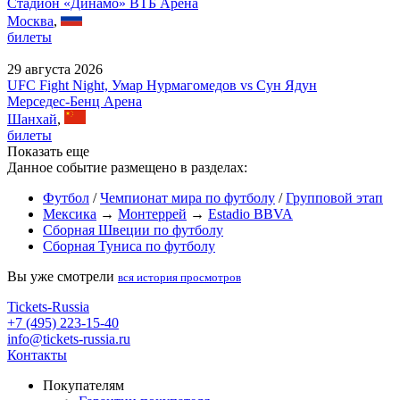
Стадион «Динамо» ВТБ Арена
Москва
,
билеты
29 августа 2026
UFC Fight Night, Умар Нурмагомедов vs Сун Ядун
Мерседес-Бенц Арена
Шанхай
,
билеты
Показать еще
Данное событие размещено в разделах:
Футбол
/
Чемпионат мира по футболу
/
Групповой этап
Мексика
→
Монтеррей
→
Estadio BBVA
Сборная Швеции по футболу
Сборная Туниса по футболу
Вы уже смотрели
вся история просмотров
Tickets-Russia
+7 (495) 223-15-40
info@tickets-russia.ru
Контакты
Покупателям