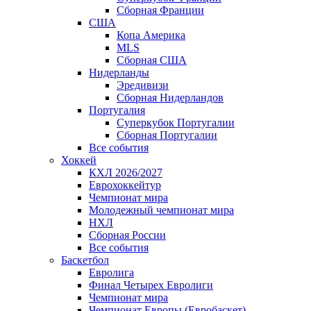
Сборная Франции
США
Копа Америка
MLS
Сборная США
Нидерланды
Эредивизи
Сборная Нидерландов
Португалия
Суперкубок Португалии
Сборная Португалии
Все события
Хоккей
КХЛ 2026/2027
Еврохоккейтур
Чемпионат мира
Молодежный чемпионат мира
НХЛ
Сборная России
Все события
Баскетбол
Евролига
Финал Четырех Евролиги
Чемпионат мира
Чемпионат Европы (Евробаскет)