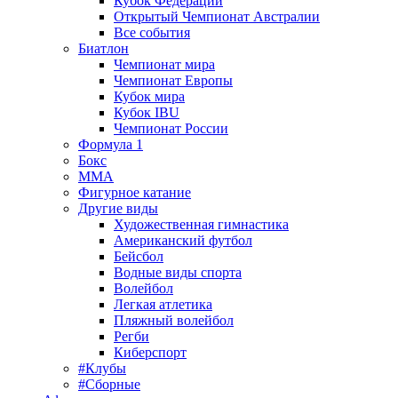
Кубок Федерации
Открытый Чемпионат Австралии
Все события
Биатлон
Чемпионат мира
Чемпионат Европы
Кубок мира
Кубок IBU
Чемпионат России
Формула 1
Бокс
MMA
Фигурное катание
Другие виды
Художественная гимнастика
Американский футбол
Бейсбол
Водные виды спорта
Волейбол
Легкая атлетика
Пляжный волейбол
Регби
Киберспорт
#Клубы
#Сборные