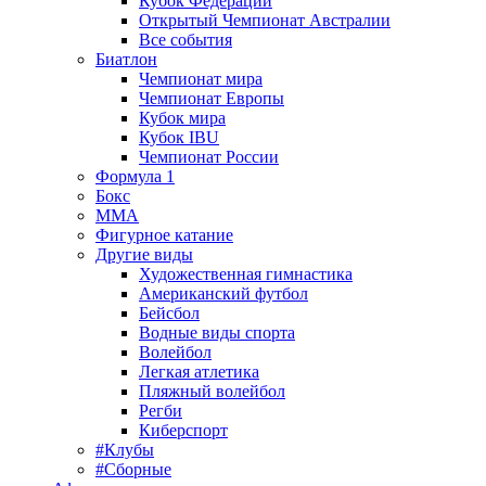
Кубок Федерации
Открытый Чемпионат Австралии
Все события
Биатлон
Чемпионат мира
Чемпионат Европы
Кубок мира
Кубок IBU
Чемпионат России
Формула 1
Бокс
MMA
Фигурное катание
Другие виды
Художественная гимнастика
Американский футбол
Бейсбол
Водные виды спорта
Волейбол
Легкая атлетика
Пляжный волейбол
Регби
Киберспорт
#Клубы
#Сборные