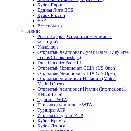
Кубок Европы
Единая Лига ВТБ
Кубок России
НБА
Все события
Теннис
Ролан Гаррос (Открытый Чемпионат
Франции)
Уимблдон
Открытый чемпионат Дубая (Dubai Duty Free
Tennis Championships)
Dubai Premier Padel P1
Открытый Чемпионат США (US Open)
Открытый Чемпионат США (US Open)
Открытый чемпионат Испании (Mutua
Madrid Open)
Открытый чемпионат Италии (Internazionali
BNL d’Italia)
Турниры WTA
Итоговый чемпионат WTA
Турниры ATP
Итоговый турнир ATP
Кубок Кремля
Кубок Дэвиса