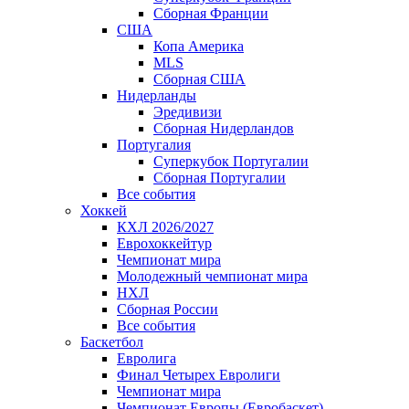
Сборная Франции
США
Копа Америка
MLS
Сборная США
Нидерланды
Эредивизи
Сборная Нидерландов
Португалия
Суперкубок Португалии
Сборная Португалии
Все события
Хоккей
КХЛ 2026/2027
Еврохоккейтур
Чемпионат мира
Молодежный чемпионат мира
НХЛ
Сборная России
Все события
Баскетбол
Евролига
Финал Четырех Евролиги
Чемпионат мира
Чемпионат Европы (Евробаскет)