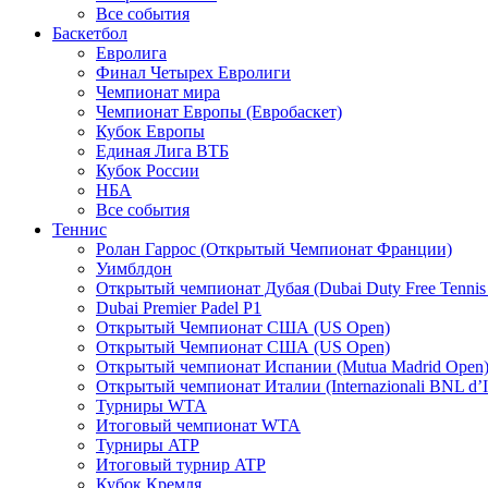
Все события
Баскетбол
Евролига
Финал Четырех Евролиги
Чемпионат мира
Чемпионат Европы (Евробаскет)
Кубок Европы
Единая Лига ВТБ
Кубок России
НБА
Все события
Теннис
Ролан Гаррос (Открытый Чемпионат Франции)
Уимблдон
Открытый чемпионат Дубая (Dubai Duty Free Tennis
Dubai Premier Padel P1
Открытый Чемпионат США (US Open)
Открытый Чемпионат США (US Open)
Открытый чемпионат Испании (Mutua Madrid Open
Открытый чемпионат Италии (Internazionali BNL d’It
Турниры WTA
Итоговый чемпионат WTA
Турниры ATP
Итоговый турнир ATP
Кубок Кремля