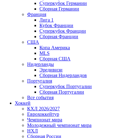
Суперкубок Германии
Сборная Германии
Франция
Лига 1
Кубок Франции
Суперкубок Франции
Сборная Франции
США
Копа Америка
MLS
Сборная США
Нидерланды
Эредивизи
Сборная Нидерландов
Португалия
Суперкубок Португалии
Сборная Португалии
Все события
Хоккей
КХЛ 2026/2027
Еврохоккейтур
Чемпионат мира
Молодежный чемпионат мира
НХЛ
Сборная России