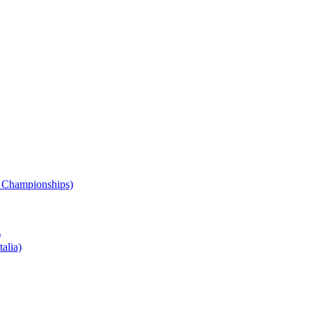
 Championships)
)
alia)