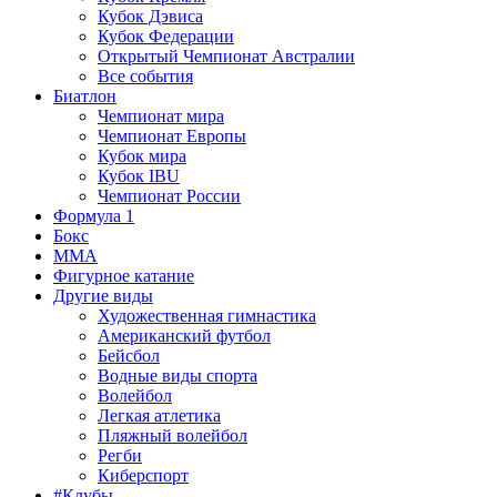
Кубок Дэвиса
Кубок Федерации
Открытый Чемпионат Австралии
Все события
Биатлон
Чемпионат мира
Чемпионат Европы
Кубок мира
Кубок IBU
Чемпионат России
Формула 1
Бокс
MMA
Фигурное катание
Другие виды
Художественная гимнастика
Американский футбол
Бейсбол
Водные виды спорта
Волейбол
Легкая атлетика
Пляжный волейбол
Регби
Киберспорт
#Клубы