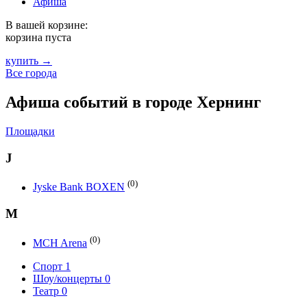
Афиша
В вашей корзине:
корзина пуста
купить →
Все города
Афиша событий в городе Хернинг
Площадки
J
(0)
Jyske Bank BOXEN
M
(0)
MCH Arena
Спорт
1
Шоу/концерты
0
Театр
0