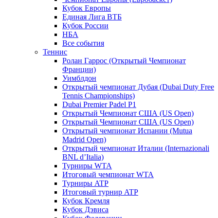
Кубок Европы
Единая Лига ВТБ
Кубок России
НБА
Все события
Теннис
Ролан Гаррос (Открытый Чемпионат
Франции)
Уимблдон
Открытый чемпионат Дубая (Dubai Duty Free
Tennis Championships)
Dubai Premier Padel P1
Открытый Чемпионат США (US Open)
Открытый Чемпионат США (US Open)
Открытый чемпионат Испании (Mutua
Madrid Open)
Открытый чемпионат Италии (Internazionali
BNL d’Italia)
Турниры WTA
Итоговый чемпионат WTA
Турниры ATP
Итоговый турнир ATP
Кубок Кремля
Кубок Дэвиса