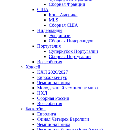
Сборная Франции
США
Копа Америка
MLS
Сборная США
Нидерланды
Эредивизи
Сборная Нидерландов
Португалия
Суперкубок Португалии
Сборная Португалии
Все события
Хоккей
КХЛ 2026/2027
Еврохоккейтур
Чемпионат мира
Молодежный чемпионат мира
НХЛ
Сборная России
Все события
Баскетбол
Евролига
Финал Четырех Евролиги
Чемпионат мира
Чемпионат Европы (Евробаскет)