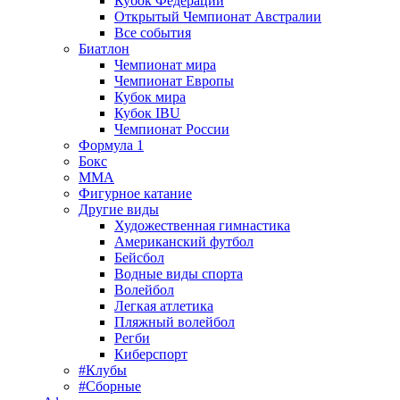
Кубок Федерации
Открытый Чемпионат Австралии
Все события
Биатлон
Чемпионат мира
Чемпионат Европы
Кубок мира
Кубок IBU
Чемпионат России
Формула 1
Бокс
MMA
Фигурное катание
Другие виды
Художественная гимнастика
Американский футбол
Бейсбол
Водные виды спорта
Волейбол
Легкая атлетика
Пляжный волейбол
Регби
Киберспорт
#Клубы
#Сборные