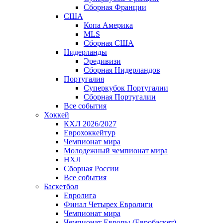
Сборная Франции
США
Копа Америка
MLS
Сборная США
Нидерланды
Эредивизи
Сборная Нидерландов
Португалия
Суперкубок Португалии
Сборная Португалии
Все события
Хоккей
КХЛ 2026/2027
Еврохоккейтур
Чемпионат мира
Молодежный чемпионат мира
НХЛ
Сборная России
Все события
Баскетбол
Евролига
Финал Четырех Евролиги
Чемпионат мира
Чемпионат Европы (Евробаскет)