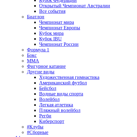
Кубок Федерации
Открытый Чемпионат Австралии
Все события
Биатлон
Чемпионат мира
Чемпионат Европы
Кубок мира
Кубок IBU
Чемпионат России
Формула 1
Бокс
MMA
Фигурное катание
Другие виды
Художественная гимнастика
Американский футбол
Бейсбол
Водные виды спорта
Волейбол
Легкая атлетика
Пляжный волейбол
Регби
Киберспорт
#Клубы
#Сборные