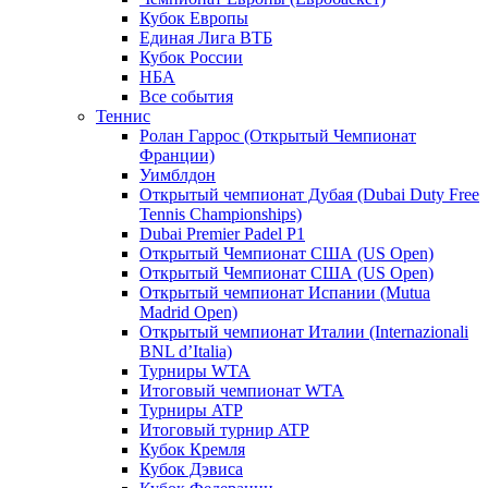
Кубок Европы
Единая Лига ВТБ
Кубок России
НБА
Все события
Теннис
Ролан Гаррос (Открытый Чемпионат
Франции)
Уимблдон
Открытый чемпионат Дубая (Dubai Duty Free
Tennis Championships)
Dubai Premier Padel P1
Открытый Чемпионат США (US Open)
Открытый Чемпионат США (US Open)
Открытый чемпионат Испании (Mutua
Madrid Open)
Открытый чемпионат Италии (Internazionali
BNL d’Italia)
Турниры WTA
Итоговый чемпионат WTA
Турниры ATP
Итоговый турнир ATP
Кубок Кремля
Кубок Дэвиса