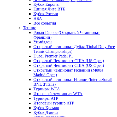
Кубок Европы
Единая Лига ВТБ
Кубок России
НБА
Все события
Теннис
Ролан Гаррос (Открытый Чемпионат
Франции)
Уимблдон
Открытый чемпионат Дубая (Dubai Duty Free
Tennis Championships)
Dubai Premier Padel P1
Открытый Чемпионат США (US Open)
Открытый Чемпионат США (US Open)
Открытый чемпионат Испании (Mutua
Madrid Open)
Открытый чемпионат Италии (Internazionali
BNL d’Italia)
Турниры WTA
Итоговый чемпионат WTA
Турниры ATP
Итоговый турнир ATP
Кубок Кремля
Кубок Дэвиса