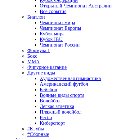
Кубок Федерации
Открытый Чемпионат Австралии
Все события
Биатлон
Чемпионат мира
Чемпионат Европы
Кубок мира
Кубок IBU
Чемпионат России
Формула 1
Бокс
MMA
Фигурное катание
Другие виды
Художественная гимнастика
Американский футбол
Бейсбол
Водные виды спорта
Волейбол
Легкая атлетика
Пляжный волейбол
Регби
Киберспорт
#Клубы
#Сборные