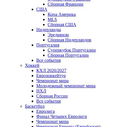
Сборная Франции
США
Копа Америка
MLS
Сборная США
Нидерланды
Эредивизи
Сборная Нидерландов
Португалия
Суперкубок Португалии
Сборная Португалии
Все события
Хоккей
КХЛ 2026/2027
Еврохоккейтур
Чемпионат мира
Молодежный чемпионат мира
НХЛ
Сборная России
Все события
Баскетбол
Евролига
Финал Четырех Евролиги
Чемпионат мира
Чемпионат Европы (Евробаскет)