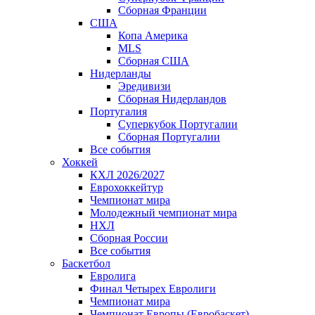
Сборная Франции
США
Копа Америка
MLS
Сборная США
Нидерланды
Эредивизи
Сборная Нидерландов
Португалия
Суперкубок Португалии
Сборная Португалии
Все события
Хоккей
КХЛ 2026/2027
Еврохоккейтур
Чемпионат мира
Молодежный чемпионат мира
НХЛ
Сборная России
Все события
Баскетбол
Евролига
Финал Четырех Евролиги
Чемпионат мира
Чемпионат Европы (Евробаскет)