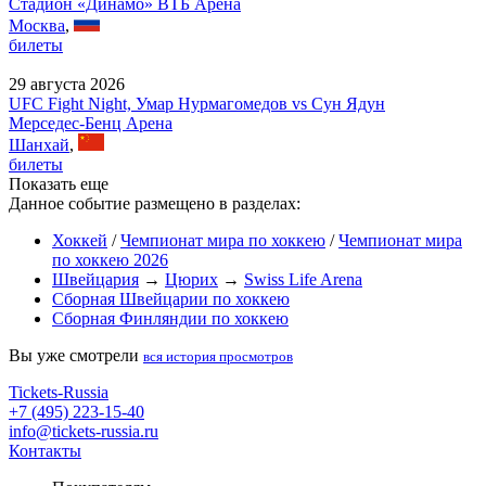
Стадион «Динамо» ВТБ Арена
Москва
,
билеты
29 августа 2026
UFC Fight Night, Умар Нурмагомедов vs Сун Ядун
Мерседес-Бенц Арена
Шанхай
,
билеты
Показать еще
Данное событие размещено в разделах:
Хоккей
/
Чемпионат мира по хоккею
/
Чемпионат мира
по хоккею 2026
Швейцария
→
Цюрих
→
Swiss Life Arena
Сборная Швейцарии по хоккею
Сборная Финляндии по хоккею
Вы уже смотрели
вся история просмотров
Tickets-Russia
+7 (495) 223-15-40
info@tickets-russia.ru
Контакты