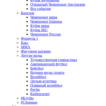
Кубок Федерации
Открытый Чемпионат Австралии
Все события
Биатлон
Чемпионат мира
Чемпионат Европы
Кубок мира
Кубок IBU
Чемпионат России
Формула 1
Бокс
MMA
Фигурное катание
Другие виды
Художественная гимнастика
Американский футбол
Бейсбол
Водные виды спорта
Волейбол
Легкая атлетика
Пляжный волейбол
Регби
Киберспорт
#Клубы
#Сборные