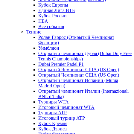
Кубок Европы
Единая Лига ВТБ
Кубок России
НБА
Все события
Теннис
Ролан Гаррос (Открытый Чемпионат
Франции)
Уимблдон
Открытый чемпионат Дубая (Dubai Duty Free
Tennis Championships)
Dubai Premier Padel P1
Открытый Чемпионат США (US Open)
Открытый Чемпионат США (US Open)
Открытый чемпионат Испании (Mutua
Madrid Open)
Открытый чемпионат Италии (Internazionali
BNL d’Italia)
Турниры WTA
Итоговый чемпионат WTA
Турниры ATP
Итоговый турнир ATP
Кубок Кремля
Кубок Дэвиса