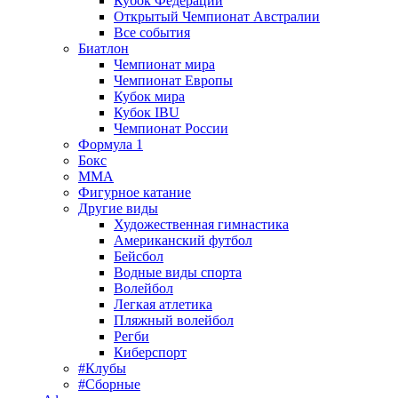
Кубок Федерации
Открытый Чемпионат Австралии
Все события
Биатлон
Чемпионат мира
Чемпионат Европы
Кубок мира
Кубок IBU
Чемпионат России
Формула 1
Бокс
MMA
Фигурное катание
Другие виды
Художественная гимнастика
Американский футбол
Бейсбол
Водные виды спорта
Волейбол
Легкая атлетика
Пляжный волейбол
Регби
Киберспорт
#Клубы
#Сборные