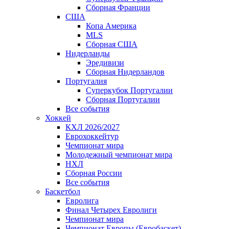
Сборная Франции
США
Копа Америка
MLS
Сборная США
Нидерланды
Эредивизи
Сборная Нидерландов
Португалия
Суперкубок Португалии
Сборная Португалии
Все события
Хоккей
КХЛ 2026/2027
Еврохоккейтур
Чемпионат мира
Молодежный чемпионат мира
НХЛ
Сборная России
Все события
Баскетбол
Евролига
Финал Четырех Евролиги
Чемпионат мира
Чемпионат Европы (Евробаскет)