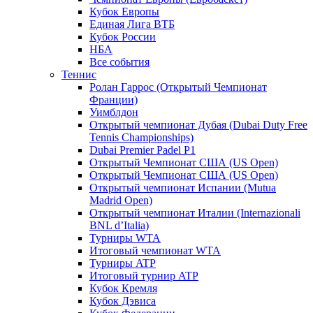
Кубок Европы
Единая Лига ВТБ
Кубок России
НБА
Все события
Теннис
Ролан Гаррос (Открытый Чемпионат
Франции)
Уимблдон
Открытый чемпионат Дубая (Dubai Duty Free
Tennis Championships)
Dubai Premier Padel P1
Открытый Чемпионат США (US Open)
Открытый Чемпионат США (US Open)
Открытый чемпионат Испании (Mutua
Madrid Open)
Открытый чемпионат Италии (Internazionali
BNL d’Italia)
Турниры WTA
Итоговый чемпионат WTA
Турниры ATP
Итоговый турнир ATP
Кубок Кремля
Кубок Дэвиса