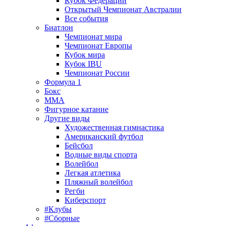
Кубок Федерации
Открытый Чемпионат Австралии
Все события
Биатлон
Чемпионат мира
Чемпионат Европы
Кубок мира
Кубок IBU
Чемпионат России
Формула 1
Бокс
MMA
Фигурное катание
Другие виды
Художественная гимнастика
Американский футбол
Бейсбол
Водные виды спорта
Волейбол
Легкая атлетика
Пляжный волейбол
Регби
Киберспорт
#Клубы
#Сборные