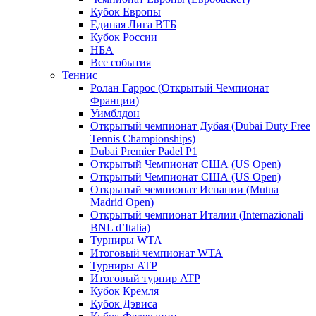
Кубок Европы
Единая Лига ВТБ
Кубок России
НБА
Все события
Теннис
Ролан Гаррос (Открытый Чемпионат
Франции)
Уимблдон
Открытый чемпионат Дубая (Dubai Duty Free
Tennis Championships)
Dubai Premier Padel P1
Открытый Чемпионат США (US Open)
Открытый Чемпионат США (US Open)
Открытый чемпионат Испании (Mutua
Madrid Open)
Открытый чемпионат Италии (Internazionali
BNL d’Italia)
Турниры WTA
Итоговый чемпионат WTA
Турниры ATP
Итоговый турнир ATP
Кубок Кремля
Кубок Дэвиса