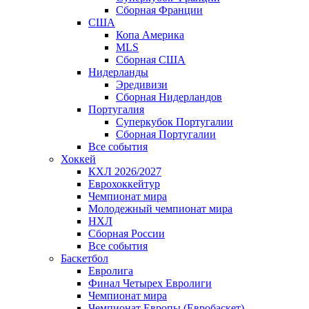
Сборная Франции
США
Копа Америка
MLS
Сборная США
Нидерланды
Эредивизи
Сборная Нидерландов
Португалия
Суперкубок Португалии
Сборная Португалии
Все события
Хоккей
КХЛ 2026/2027
Еврохоккейтур
Чемпионат мира
Молодежный чемпионат мира
НХЛ
Сборная России
Все события
Баскетбол
Евролига
Финал Четырех Евролиги
Чемпионат мира
Чемпионат Европы (Евробаскет)