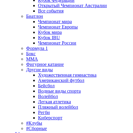
Кубок Федерации
Открытый Чемпионат Австралии
Все события
Биатлон
Чемпионат мира
Чемпионат Европы
Кубок мира
Кубок IBU
Чемпионат России
Формула 1
Бокс
MMA
Фигурное катание
Другие виды
Художественная гимнастика
Американский футбол
Бейсбол
Водные виды спорта
Волейбол
Легкая атлетика
Пляжный волейбол
Регби
Киберспорт
#Клубы
#Сборные