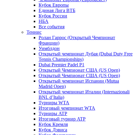
Кубок Европы
Единая Лига ВТБ
Кубок России
НБА
Все события
Теннис
Ролан Гаррос (Открытый Чемпионат
Франции)
Уимблдон
Открытый чемпионат Дубая (Dubai Duty Free
Tennis Championships)
Dubai Premier Padel P1
Открытый Чемпионат США (US Open)
Открытый Чемпионат США (US Open)
Открытый чемпионат Испании (Mutua
Madrid Open)
Открытый чемпионат Италии (Internazionali
BNL d’Italia)
Турниры WTA
Итоговый чемпионат WTA
Турниры ATP
Итоговый турнир ATP
Кубок Кремля
Кубок Дэвиса