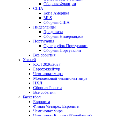
Сборная Франции
США
Копа Америка
MLS
Сборная США
Нидерланды
Эредивизи
Сборная Нидерландов
Португалия
Суперкубок Португалии
Сборная Португалии
Все события
Хоккей
КХЛ 2026/2027
Еврохоккейтур
Чемпионат мира
Молодежный чемпионат мира
НХЛ
Сборная России
Все события
Баскетбол
Евролига
Финал Четырех Евролиги
Чемпионат мира
Чемпионат Европы (Евробаскет)