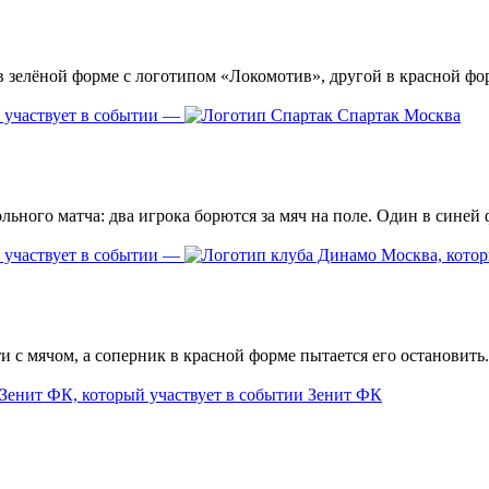
—
Спартак Москва
—
Зенит ФК