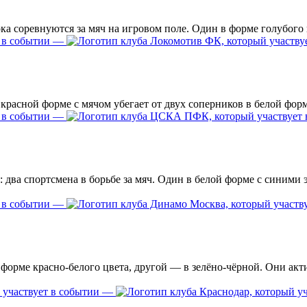
—
—
—
—