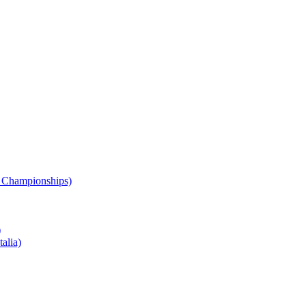
 Championships)
)
alia)