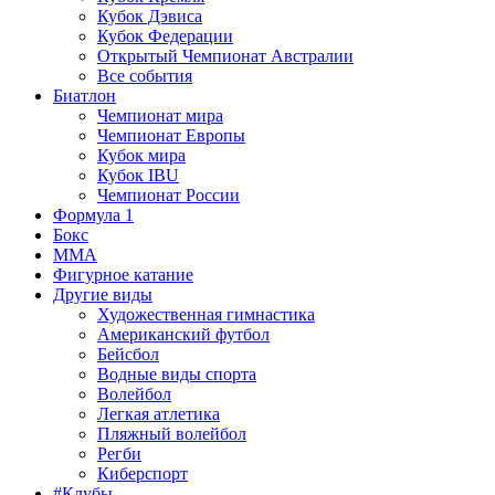
Кубок Дэвиса
Кубок Федерации
Открытый Чемпионат Австралии
Все события
Биатлон
Чемпионат мира
Чемпионат Европы
Кубок мира
Кубок IBU
Чемпионат России
Формула 1
Бокс
MMA
Фигурное катание
Другие виды
Художественная гимнастика
Американский футбол
Бейсбол
Водные виды спорта
Волейбол
Легкая атлетика
Пляжный волейбол
Регби
Киберспорт
#Клубы