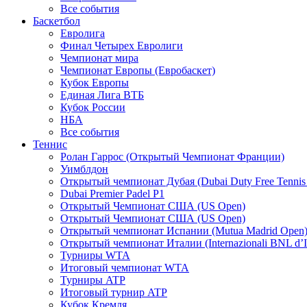
Все события
Баскетбол
Евролига
Финал Четырех Евролиги
Чемпионат мира
Чемпионат Европы (Евробаскет)
Кубок Европы
Единая Лига ВТБ
Кубок России
НБА
Все события
Теннис
Ролан Гаррос (Открытый Чемпионат Франции)
Уимблдон
Открытый чемпионат Дубая (Dubai Duty Free Tennis
Dubai Premier Padel P1
Открытый Чемпионат США (US Open)
Открытый Чемпионат США (US Open)
Открытый чемпионат Испании (Mutua Madrid Open
Открытый чемпионат Италии (Internazionali BNL d’It
Турниры WTA
Итоговый чемпионат WTA
Турниры ATP
Итоговый турнир ATP
Кубок Кремля