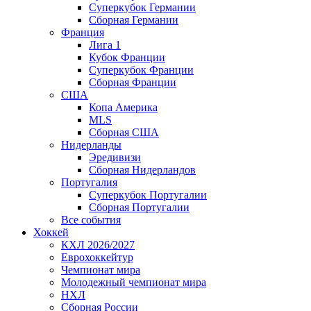
Суперкубок Германии
Сборная Германии
Франция
Лига 1
Кубок Франции
Суперкубок Франции
Сборная Франции
США
Копа Америка
MLS
Сборная США
Нидерланды
Эредивизи
Сборная Нидерландов
Португалия
Суперкубок Португалии
Сборная Португалии
Все события
Хоккей
КХЛ 2026/2027
Еврохоккейтур
Чемпионат мира
Молодежный чемпионат мира
НХЛ
Сборная России