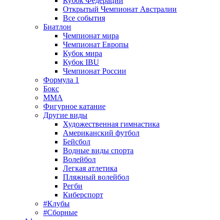
Кубок Федерации
Открытый Чемпионат Австралии
Все события
Биатлон
Чемпионат мира
Чемпионат Европы
Кубок мира
Кубок IBU
Чемпионат России
Формула 1
Бокс
MMA
Фигурное катание
Другие виды
Художественная гимнастика
Американский футбол
Бейсбол
Водные виды спорта
Волейбол
Легкая атлетика
Пляжный волейбол
Регби
Киберспорт
#Клубы
#Сборные