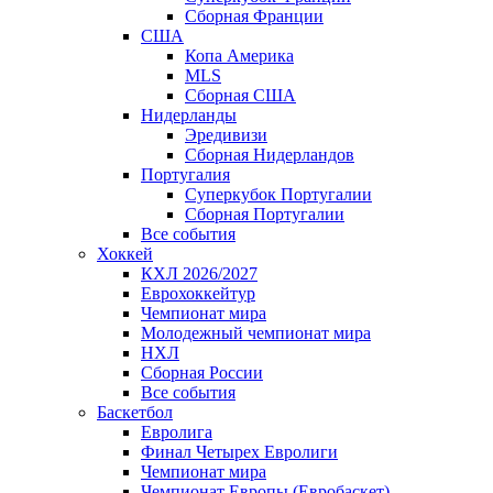
Сборная Франции
США
Копа Америка
MLS
Сборная США
Нидерланды
Эредивизи
Сборная Нидерландов
Португалия
Суперкубок Португалии
Сборная Португалии
Все события
Хоккей
КХЛ 2026/2027
Еврохоккейтур
Чемпионат мира
Молодежный чемпионат мира
НХЛ
Сборная России
Все события
Баскетбол
Евролига
Финал Четырех Евролиги
Чемпионат мира
Чемпионат Европы (Евробаскет)