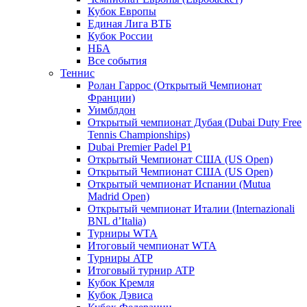
Кубок Европы
Единая Лига ВТБ
Кубок России
НБА
Все события
Теннис
Ролан Гаррос (Открытый Чемпионат
Франции)
Уимблдон
Открытый чемпионат Дубая (Dubai Duty Free
Tennis Championships)
Dubai Premier Padel P1
Открытый Чемпионат США (US Open)
Открытый Чемпионат США (US Open)
Открытый чемпионат Испании (Mutua
Madrid Open)
Открытый чемпионат Италии (Internazionali
BNL d’Italia)
Турниры WTA
Итоговый чемпионат WTA
Турниры ATP
Итоговый турнир ATP
Кубок Кремля
Кубок Дэвиса