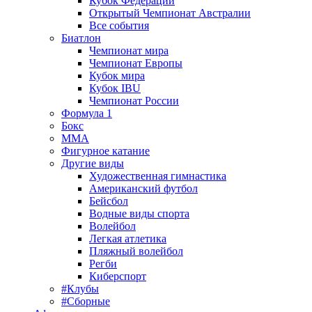
Кубок Федерации
Открытый Чемпионат Австралии
Все события
Биатлон
Чемпионат мира
Чемпионат Европы
Кубок мира
Кубок IBU
Чемпионат России
Формула 1
Бокс
MMA
Фигурное катание
Другие виды
Художественная гимнастика
Американский футбол
Бейсбол
Водные виды спорта
Волейбол
Легкая атлетика
Пляжный волейбол
Регби
Киберспорт
#Клубы
#Сборные