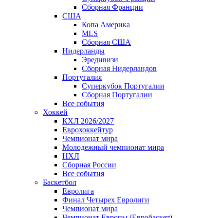
Сборная Франции
США
Копа Америка
MLS
Сборная США
Нидерланды
Эредивизи
Сборная Нидерландов
Португалия
Суперкубок Португалии
Сборная Португалии
Все события
Хоккей
КХЛ 2026/2027
Еврохоккейтур
Чемпионат мира
Молодежный чемпионат мира
НХЛ
Сборная России
Все события
Баскетбол
Евролига
Финал Четырех Евролиги
Чемпионат мира
Чемпионат Европы (Евробаскет)