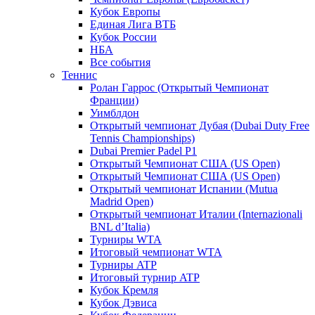
Кубок Европы
Единая Лига ВТБ
Кубок России
НБА
Все события
Теннис
Ролан Гаррос (Открытый Чемпионат
Франции)
Уимблдон
Открытый чемпионат Дубая (Dubai Duty Free
Tennis Championships)
Dubai Premier Padel P1
Открытый Чемпионат США (US Open)
Открытый Чемпионат США (US Open)
Открытый чемпионат Испании (Mutua
Madrid Open)
Открытый чемпионат Италии (Internazionali
BNL d’Italia)
Турниры WTA
Итоговый чемпионат WTA
Турниры ATP
Итоговый турнир ATP
Кубок Кремля
Кубок Дэвиса