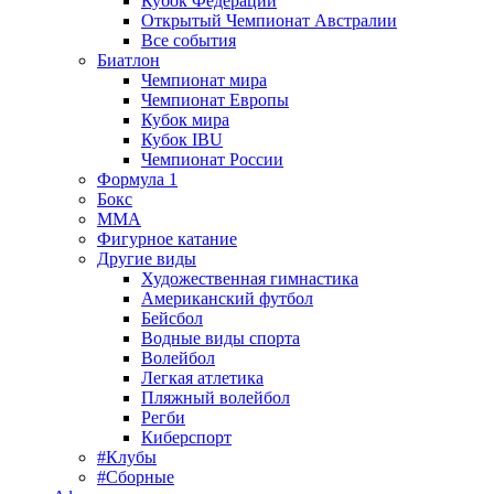
Кубок Федерации
Открытый Чемпионат Австралии
Все события
Биатлон
Чемпионат мира
Чемпионат Европы
Кубок мира
Кубок IBU
Чемпионат России
Формула 1
Бокс
MMA
Фигурное катание
Другие виды
Художественная гимнастика
Американский футбол
Бейсбол
Водные виды спорта
Волейбол
Легкая атлетика
Пляжный волейбол
Регби
Киберспорт
#Клубы
#Сборные