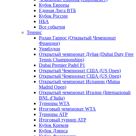
Кубок Европы
Единая Лига ВТБ
Кубок России
НБА
Все события
Теннис
Ролан Гаррос (Открытый Чемпионат
Франции)
Уимблдон
Открытый чемпионат Дубая (Dubai Duty Free
Tennis Championships)
Dubai Premier Padel P1
Открытый Чемпионат США (US Open)
Открытый Чемпионат США (US Open)
Открытый чемпионат Испании (Mutua
Madrid Open)
Открытый чемпионат Италии (Internazionali
BNL d’Italia)
Турниры WTA
Итоговый чемпионат WTA
Турниры ATP
Итоговый турнир ATP
Кубок Кремля
Кубок Дэвиса