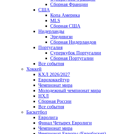
Сборная Франции
США
Копа Америка
MLS
Сборная США
Нидерланды
Эредивизи
Сборная Нидерландов
Португалия
Суперкубок Португалии
Сборная Португалии
Все события
Хоккей
КХЛ 2026/2027
Еврохоккейтур
Чемпионат мира
Молодежный чемпионат мира
НХЛ
Сборная России
Все события
Баскетбол
Евролига
Финал Четырех Евролиги
Чемпионат мира
Чемпионат Европы (Евробаскет)