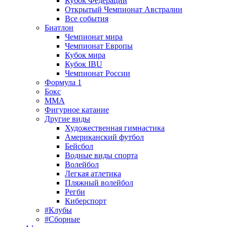
Кубок Федерации
Открытый Чемпионат Австралии
Все события
Биатлон
Чемпионат мира
Чемпионат Европы
Кубок мира
Кубок IBU
Чемпионат России
Формула 1
Бокс
MMA
Фигурное катание
Другие виды
Художественная гимнастика
Американский футбол
Бейсбол
Водные виды спорта
Волейбол
Легкая атлетика
Пляжный волейбол
Регби
Киберспорт
#Клубы
#Сборные