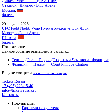
Динамо Москва — ЦСКА ПФК
Стадион «Динамо» ВТБ Арена
Москва
,
билеты
29 августа 2026
UFC Fight Night, Умар Нурмагомедов vs Сун Ядун
Мерседес-Бенц Арена
Шанхай
,
билеты
Показать еще
Данное событие размещено в разделах:
Теннис
/
Ролан Гаррос (Открытый Чемпионат Франции)
Франция
→
Париж
→
Court Philippe-Chatrier
Вы уже смотрели
вся история просмотров
Tickets-Russia
+7 (495) 223-15-40
info@tickets-russia.ru
Контакты
Покупателям
Гарантии покупателя