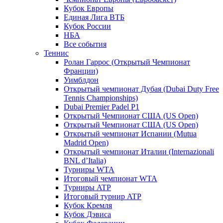
Кубок Европы
Единая Лига ВТБ
Кубок России
НБА
Все события
Теннис
Ролан Гаррос (Открытый Чемпионат
Франции)
Уимблдон
Открытый чемпионат Дубая (Dubai Duty Free
Tennis Championships)
Dubai Premier Padel P1
Открытый Чемпионат США (US Open)
Открытый Чемпионат США (US Open)
Открытый чемпионат Испании (Mutua
Madrid Open)
Открытый чемпионат Италии (Internazionali
BNL d’Italia)
Турниры WTA
Итоговый чемпионат WTA
Турниры ATP
Итоговый турнир ATP
Кубок Кремля
Кубок Дэвиса