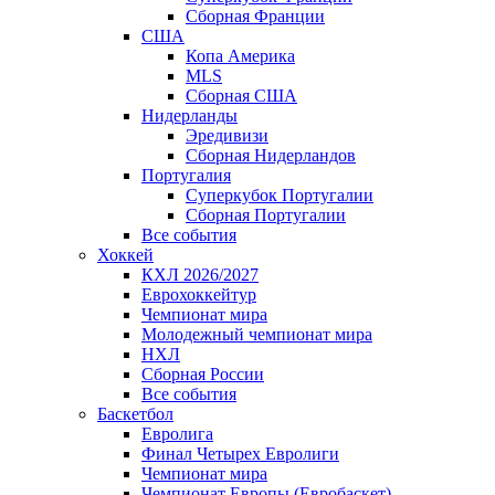
Сборная Франции
США
Копа Америка
MLS
Сборная США
Нидерланды
Эредивизи
Сборная Нидерландов
Португалия
Суперкубок Португалии
Сборная Португалии
Все события
Хоккей
КХЛ 2026/2027
Еврохоккейтур
Чемпионат мира
Молодежный чемпионат мира
НХЛ
Сборная России
Все события
Баскетбол
Евролига
Финал Четырех Евролиги
Чемпионат мира
Чемпионат Европы (Евробаскет)