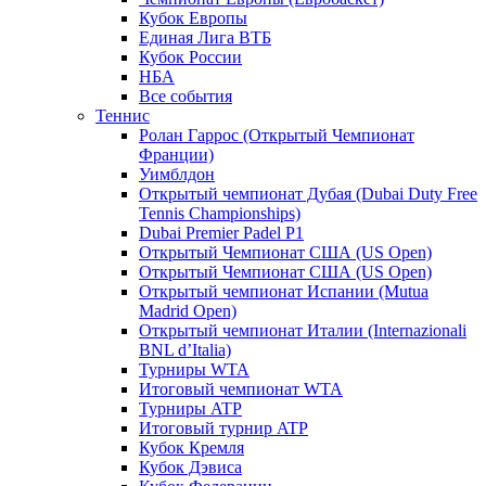
Кубок Европы
Единая Лига ВТБ
Кубок России
НБА
Все события
Теннис
Ролан Гаррос (Открытый Чемпионат
Франции)
Уимблдон
Открытый чемпионат Дубая (Dubai Duty Free
Tennis Championships)
Dubai Premier Padel P1
Открытый Чемпионат США (US Open)
Открытый Чемпионат США (US Open)
Открытый чемпионат Испании (Mutua
Madrid Open)
Открытый чемпионат Италии (Internazionali
BNL d’Italia)
Турниры WTA
Итоговый чемпионат WTA
Турниры ATP
Итоговый турнир ATP
Кубок Кремля
Кубок Дэвиса