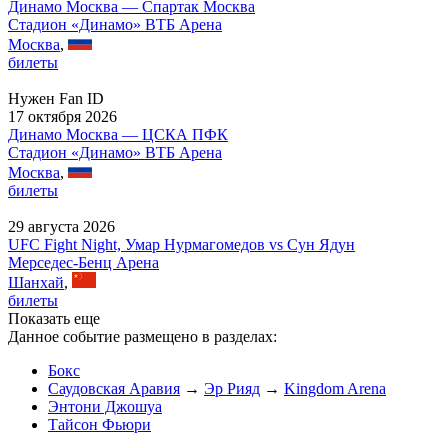
Динамо Москва — Спартак Москва
Стадион «Динамо» ВТБ Арена
Москва
,
билеты
Нужен Fan ID
17 октября 2026
Динамо Москва — ЦСКА ПФК
Стадион «Динамо» ВТБ Арена
Москва
,
билеты
29 августа 2026
UFC Fight Night, Умар Нурмагомедов vs Сун Ядун
Мерседес-Бенц Арена
Шанхай
,
билеты
Показать еще
Данное событие размещено в разделах:
Бокс
Саудовская Аравия
→
Эр Рияд
→
Kingdom Arena
Энтони Джошуа
Тайсон Фьюри