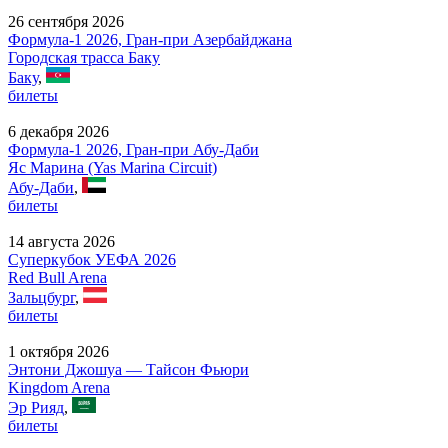
26 сентября 2026
Формула-1 2026, Гран-при Азербайджана
Городская трасса Баку
Баку
,
билеты
6 декабря 2026
Формула-1 2026, Гран-при Абу-Даби
Яс Марина (Yas Marina Circuit)
Абу-Даби
,
билеты
14 августа 2026
Суперкубок УЕФА 2026
Red Bull Arena
Зальцбург
,
билеты
1 октября 2026
Энтони Джошуа — Тайсон Фьюри
Kingdom Arena
Эр Рияд
,
билеты