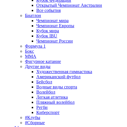
Кубок Федерации
Открытый Чемпионат Австралии
Все события
Биатлон
Чемпионат мира
Чемпионат Европы
Кубок мира
Кубок IBU
Чемпионат России
Формула 1
Бокс
MMA
Фигурное катание
Другие виды
Художественная гимнастика
Американский футбол
Бейсбол
Водные виды спорта
Волейбол
Легкая атлетика
Пляжный волейбол
Регби
Киберспорт
#Клубы
#Сборные