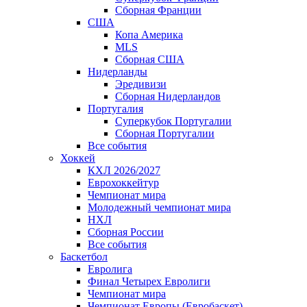
Сборная Франции
США
Копа Америка
MLS
Сборная США
Нидерланды
Эредивизи
Сборная Нидерландов
Португалия
Суперкубок Португалии
Сборная Португалии
Все события
Хоккей
КХЛ 2026/2027
Еврохоккейтур
Чемпионат мира
Молодежный чемпионат мира
НХЛ
Сборная России
Все события
Баскетбол
Евролига
Финал Четырех Евролиги
Чемпионат мира
Чемпионат Европы (Евробаскет)