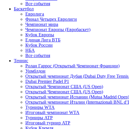
Все события
Баскетбол
Евролига
Финал Четырех Евролиги
Чемпионат мира
Чемпионат Европы (Евробаскет)
Кубок Европы
Единая Лига ВТБ
Кубок России
НБА
Все события
Теннис
Ролан Гаррос (Открытый Чемпионат Франции)
Уимблдон
Открытый чемпионат Дубая (Dubai Duty Free Tennis
Dubai Premier Padel P1
Открытый Чемпионат США (US Open)
Открытый Чемпионат США (US Open)
Открытый чемпионат Испании (Mutua Madrid Open
Открытый чемпионат Италии (Internazionali BNL d’It
Турниры WTA
Итоговый чемпионат WTA
Турниры ATP
Итоговый турнир ATP
Кубок Кремля