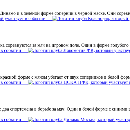
—
—
—
—