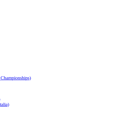
 Championships)
)
alia)