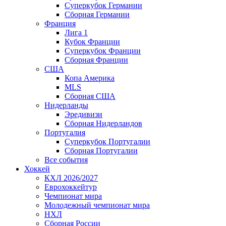
Суперкубок Германии
Сборная Германии
Франция
Лига 1
Кубок Франции
Суперкубок Франции
Сборная Франции
США
Копа Америка
MLS
Сборная США
Нидерланды
Эредивизи
Сборная Нидерландов
Португалия
Суперкубок Португалии
Сборная Португалии
Все события
Хоккей
КХЛ 2026/2027
Еврохоккейтур
Чемпионат мира
Молодежный чемпионат мира
НХЛ
Сборная России