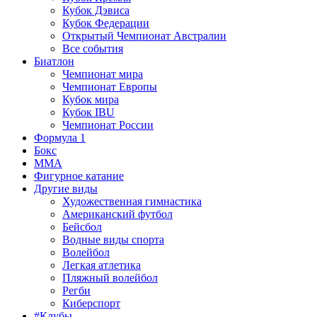
Кубок Дэвиса
Кубок Федерации
Открытый Чемпионат Австралии
Все события
Биатлон
Чемпионат мира
Чемпионат Европы
Кубок мира
Кубок IBU
Чемпионат России
Формула 1
Бокс
MMA
Фигурное катание
Другие виды
Художественная гимнастика
Американский футбол
Бейсбол
Водные виды спорта
Волейбол
Легкая атлетика
Пляжный волейбол
Регби
Киберспорт
#Клубы