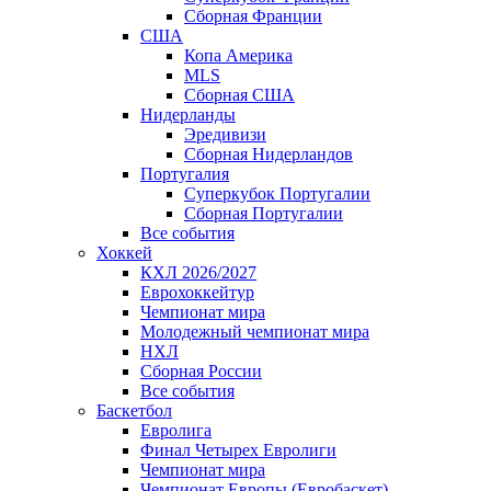
Сборная Франции
США
Копа Америка
MLS
Сборная США
Нидерланды
Эредивизи
Сборная Нидерландов
Португалия
Суперкубок Португалии
Сборная Португалии
Все события
Хоккей
КХЛ 2026/2027
Еврохоккейтур
Чемпионат мира
Молодежный чемпионат мира
НХЛ
Сборная России
Все события
Баскетбол
Евролига
Финал Четырех Евролиги
Чемпионат мира
Чемпионат Европы (Евробаскет)