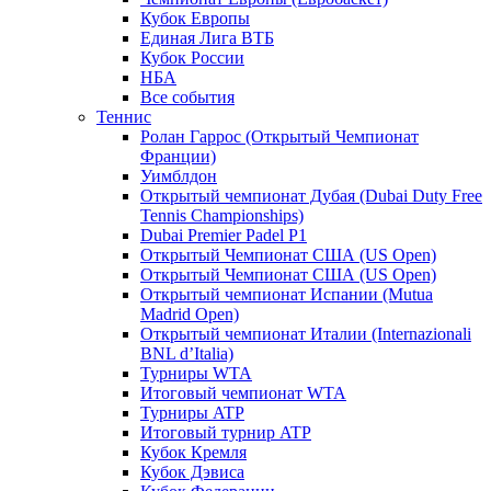
Кубок Европы
Единая Лига ВТБ
Кубок России
НБА
Все события
Теннис
Ролан Гаррос (Открытый Чемпионат
Франции)
Уимблдон
Открытый чемпионат Дубая (Dubai Duty Free
Tennis Championships)
Dubai Premier Padel P1
Открытый Чемпионат США (US Open)
Открытый Чемпионат США (US Open)
Открытый чемпионат Испании (Mutua
Madrid Open)
Открытый чемпионат Италии (Internazionali
BNL d’Italia)
Турниры WTA
Итоговый чемпионат WTA
Турниры ATP
Итоговый турнир ATP
Кубок Кремля
Кубок Дэвиса