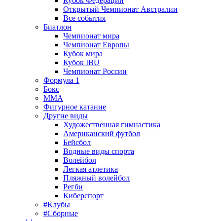
Кубок Федерации
Открытый Чемпионат Австралии
Все события
Биатлон
Чемпионат мира
Чемпионат Европы
Кубок мира
Кубок IBU
Чемпионат России
Формула 1
Бокс
MMA
Фигурное катание
Другие виды
Художественная гимнастика
Американский футбол
Бейсбол
Водные виды спорта
Волейбол
Легкая атлетика
Пляжный волейбол
Регби
Киберспорт
#Клубы
#Сборные