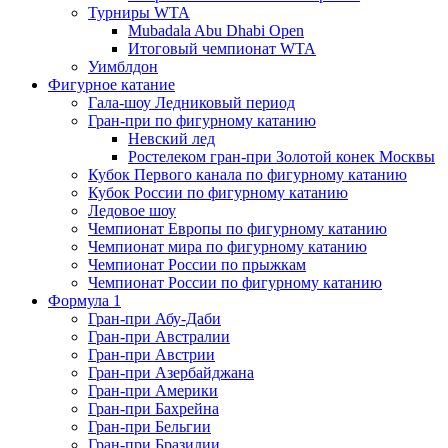
Турниры WTA
Mubadala Abu Dhabi Open
Итоговый чемпионат WTA
Уимблдон
Фигурное катание
Гала-шоу Ледниковый период
Гран-при по фигурному катанию
Невский лед
Ростелеком гран-при Золотой конек Москвы
Кубок Первого канала по фигурному катанию
Кубок России по фигурному катанию
Ледовое шоу
Чемпионат Европы по фигурному катанию
Чемпионат мира по фигурному катанию
Чемпионат России по прыжкам
Чемпионат России по фигурному катанию
Формула 1
Гран-при Абу-Даби
Гран-при Австралии
Гран-при Австрии
Гран-при Азербайджана
Гран-при Америки
Гран-при Бахрейна
Гран-при Бельгии
Гран-при Бразилии