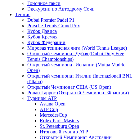
Гоночное такси
Экскурсии по Автодрому Сочи
Теннис
Dubai Premier Padel P1
Porsche Tennis Grand Prix
Кубок Дэвиса
Кубок Кремля
Кубок Федерации
Мировая теннисная лига (World Tennis League)
Открытый чемпионат Дубая (Dubai Duty Free
Tennis Championships)
Открытый чемпионат Испании (Mutua Madrid
Open)
Открытый чемпионат Италии (Internazionali BNL
d’Italia)
Открытый Чемпионат США (US Open)
Ролан Гаррос (Открытый Чемпионат Франции)
Турниры ATP
Astana Open
ATP Cup
MercedesCup
Rolex Paris Masters
St. Petersburg Open
Итоговый турнир ATP
Открытый Чемпионат Австралии