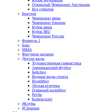
Кубок Федерации
Открытый Чемпионат Австралии
Все события
Биатлон
Чемпионат мира
Чемпионат Европы
Кубок мира
Кубок IBU
Чемпионат России
Формула 1
Бокс
MMA
Фигурное катание
Другие виды
Художественная гимнастика
Американский футбол
Бейсбол
Водные виды спорта
Волейбол
Легкая атлетика
Пляжный волейбол
Регби
Киберспорт
#Клубы
#Сборные