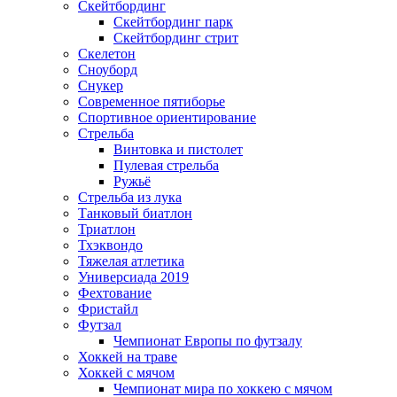
Скейтбординг
Скейтбординг парк
Скейтбординг стрит
Скелетон
Сноуборд
Снукер
Современное пятиборье
Спортивное ориентирование
Стрельба
Винтовка и пистолет
Пулевая стрельба
Ружьё
Стрельба из лука
Танковый биатлон
Триатлон
Тхэквондо
Тяжелая атлетика
Универсиада 2019
Фехтование
Фристайл
Футзал
Чемпионат Европы по футзалу
Хоккей на траве
Хоккей с мячом
Чемпионат мира по хоккею с мячом