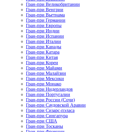
Гран-при Великобритании
Гран-при Венгрии
Гран-при Вьетнама
Гран-при Германии
Гран-при Европы
Гран-при Индии
Гран-при Испании
Гран-при Италии
Гран-при Канады
Гран-при Катара
Гран-при Китая
Гран-при Кореи
Гран-при Майами
Гран-при Малайзии
Гран-при Мексики
Гран-при Монако
Гран-при Нидерландов
Гран-при Португалии
Гран-при России (Сочи)
Гран-при Саудовской Аравии
Гран-при Сизарс-пэласа
Гран-при Сингапура
Гран-при США
Гран-при Тосканы
Гран-при Франции