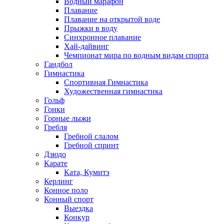
Водный марафон
Плавание
Плавание на открытой воде
Прыжки в воду
Синхронное плавание
Хай-дайвинг
Чемпионат мира по водным видам спорта
Гандбол
Гимнастика
Спортивная Гимнастика
Художественная гимнастика
Гольф
Гонки
Горные лыжи
Гребля
Гребной слалом
Гребной спринт
Дзюдо
Карате
Ката, Кумитэ
Керлинг
Конное поло
Конный спорт
Выездка
Конкур