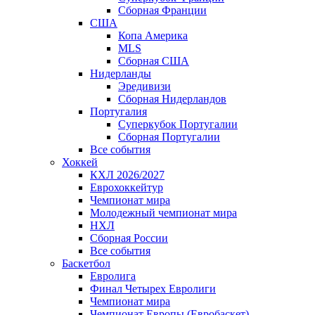
Сборная Франции
США
Копа Америка
MLS
Сборная США
Нидерланды
Эредивизи
Сборная Нидерландов
Португалия
Суперкубок Португалии
Сборная Португалии
Все события
Хоккей
КХЛ 2026/2027
Еврохоккейтур
Чемпионат мира
Молодежный чемпионат мира
НХЛ
Сборная России
Все события
Баскетбол
Евролига
Финал Четырех Евролиги
Чемпионат мира
Чемпионат Европы (Евробаскет)