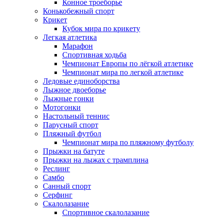
Конное троеборье
Конькобежный спорт
Крикет
Кубок мира по крикету
Легкая атлетика
Марафон
Спортивная ходьба
Чемпионат Европы по лёгкой атлетике
Чемпионат мира по легкой атлетике
Ледовые единоборства
Лыжное двоеборье
Лыжные гонки
Мотогонки
Настольный теннис
Парусный спорт
Пляжный футбол
Чемпионат мира по пляжному футболу
Прыжки на батуте
Прыжки на лыжах с трамплина
Реслинг
Самбо
Санный спорт
Серфинг
Скалолазание
Спортивное скалолазание