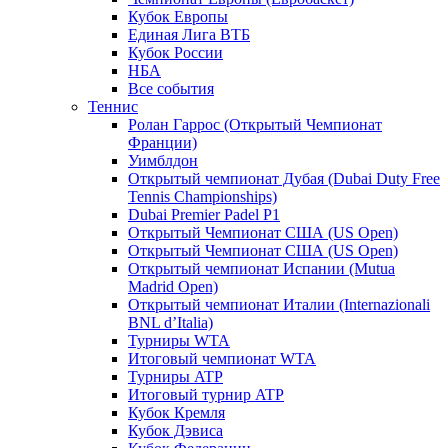
Кубок Европы
Единая Лига ВТБ
Кубок России
НБА
Все события
Теннис
Ролан Гаррос (Открытый Чемпионат
Франции)
Уимблдон
Открытый чемпионат Дубая (Dubai Duty Free
Tennis Championships)
Dubai Premier Padel P1
Открытый Чемпионат США (US Open)
Открытый Чемпионат США (US Open)
Открытый чемпионат Испании (Mutua
Madrid Open)
Открытый чемпионат Италии (Internazionali
BNL d’Italia)
Турниры WTA
Итоговый чемпионат WTA
Турниры ATP
Итоговый турнир ATP
Кубок Кремля
Кубок Дэвиса