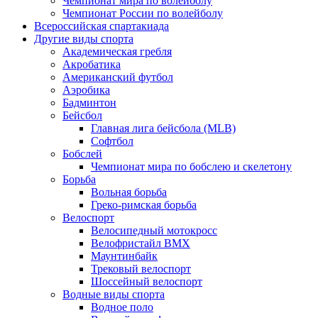
Чемпионат мира по волейболу
Чемпионат России по волейболу
Всероссийская спартакиада
Другие виды спорта
Академическая гребля
Акробатика
Американский футбол
Аэробика
Бадминтон
Бейсбол
Главная лига бейсбола (MLB)
Софтбол
Бобслей
Чемпионат мира по бобслею и скелетону
Борьба
Вольная борьба
Греко-римская борьба
Велоспорт
Велосипедный мотокросс
Велофристайл BMX
Маунтинбайк
Трековый велоспорт
Шоссейный велоспорт
Водные виды спорта
Водное поло