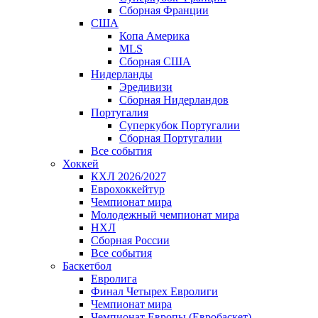
Сборная Франции
США
Копа Америка
MLS
Сборная США
Нидерланды
Эредивизи
Сборная Нидерландов
Португалия
Суперкубок Португалии
Сборная Португалии
Все события
Хоккей
КХЛ 2026/2027
Еврохоккейтур
Чемпионат мира
Молодежный чемпионат мира
НХЛ
Сборная России
Все события
Баскетбол
Евролига
Финал Четырех Евролиги
Чемпионат мира
Чемпионат Европы (Евробаскет)