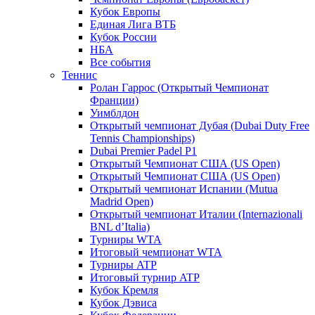
Кубок Европы
Единая Лига ВТБ
Кубок России
НБА
Все события
Теннис
Ролан Гаррос (Открытый Чемпионат
Франции)
Уимблдон
Открытый чемпионат Дубая (Dubai Duty Free
Tennis Championships)
Dubai Premier Padel P1
Открытый Чемпионат США (US Open)
Открытый Чемпионат США (US Open)
Открытый чемпионат Испании (Mutua
Madrid Open)
Открытый чемпионат Италии (Internazionali
BNL d’Italia)
Турниры WTA
Итоговый чемпионат WTA
Турниры ATP
Итоговый турнир ATP
Кубок Кремля
Кубок Дэвиса