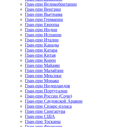
Гран-при Великобритании
Гран-при Венгрии
Гран-при Вьетнама
Гран-при Германии
Гран-при Европы
Гран-при Индии
Гран-при Испании
Гран-при Италии
Гран-при Канады
Гран-при Катара
Гран-при Китая
Гран-при Кореи
Гран-при Майами
Гран-при Малайзии
Гран-при Мексики
Гран-при Монако
Гран-при Нидерландов
Гран-при Португалии
Гран-при России (Сочи)
Гран-при Саудовской Аравии
Гран-при Сизарс-пэласа
Гран-при Сингапура
Гран-при США
Гран-при Тосканы
Гран-при Франции