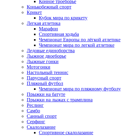
Конное троеборье
Конькобежный спорт
Крикет
Кубок мира по крикету
Легкая атлетика
Марафон
Спортивная ходьба
Чемпионат Европы по лёгкой атлетике
Чемпионат мира по легкой атлетике
Ледовые единоборства
Лыжное двоеборье
Лыжные гонки
Мотогонки
Настольный теннис
Парусный спорт
Пляжный футбол
Чемпионат мира по пляжному футболу
Прыжки на батуте
Прыжки на лыжах с трамплина
Реслинг
Самбо
Санный спорт
Серфинг
Скалолазание
Спортивное скалолазание