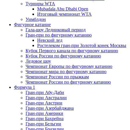
Турниры WTA
Mubadala Abu Dhabi Open
Итоговый чемпионат WTA
Уимблдон
Фигурное катание
Гала-шоу Ледниковый период
Гран-при по фигурному катанию
Невский лед
Ростелеком гран-при Золотой конек Москвы
Кубок Первого канала по фигурному катанию
Кубок России по фигурному катанию
Ледовое шоу
Чемпионат Европы по фигурному катанию
Чемпионат мира по фигурному катанию
Чемпионат России по прыжкам
Чемпионат России по фигурному катанию
Формула 1
Гран-при Абу-Даби
Гран-при Австралии
Гран-при Австрии
Гран-при Азербайджана
Гран-при Америки
Гран-при Бахрейна
Гран-при Бельгии
Гран-при Бразилии