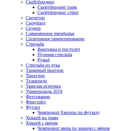
Скейтбординг
Скейтбординг парк
Скейтбординг стрит
Скелетон
Сноуборд
Снукер
Современное пятиборье
Спортивное ориентирование
Стрельба
Винтовка и пистолет
Пулевая стрельба
Ружьё
Стрельба из лука
Танковый биатлон
Триатлон
Тхэквондо
Тяжелая атлетика
Универсиада 2019
Фехтование
Фристайл
Футзал
Чемпионат Европы по футзалу
Хоккей на траве
Хоккей с мячом
Чемпионат мира по хоккею с мячом