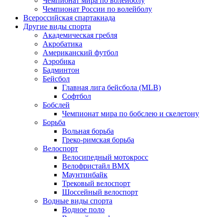
Чемпионат мира по волейболу
Чемпионат России по волейболу
Всероссийская спартакиада
Другие виды спорта
Академическая гребля
Акробатика
Американский футбол
Аэробика
Бадминтон
Бейсбол
Главная лига бейсбола (MLB)
Софтбол
Бобслей
Чемпионат мира по бобслею и скелетону
Борьба
Вольная борьба
Греко-римская борьба
Велоспорт
Велосипедный мотокросс
Велофристайл BMX
Маунтинбайк
Трековый велоспорт
Шоссейный велоспорт
Водные виды спорта
Водное поло