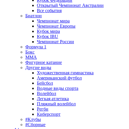
Кубок Федерации
Открытый Чемпионат Австралии
Все события
Биатлон
Чемпионат мира
Чемпионат Европы
Кубок мира
Кубок IBU
Чемпионат России
Формула 1
Бокс
MMA
Фигурное катание
Другие виды
Художественная гимнастика
Американский футбол
Бейсбол
Водные виды спорта
Волейбол
Легкая атлетика
Пляжный волейбол
Регби
Киберспорт
#Клубы
#Сборные