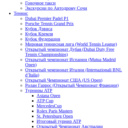
Гоночное такси
Экскурсии по Автодрому Сочи
Теннис
Dubai Premier Padel P1
Porsche Tennis Grand Prix
Кубок Дэвиса
Кубок Кремля
Кубок Федерации
Мировая теннисная лига (World Tennis League)
Открытый чемпионат Дубая (Dubai Duty Free
Tennis Championships)
Открытый чемпионат Испании (Mutua Madrid
Open)
Открытый чемпионат Италии (Internazionali BNL
d’Italia)
Открытый Чемпионат США (US Open)
Ролан Гаррос (Открытый Чемпионат Франции)
Турниры ATP
Astana Open
ATP Cup
MercedesCup
Rolex Paris Masters
St. Petersburg Open
Итоговый турнир ATP
Открытый Чемпионат Австралии