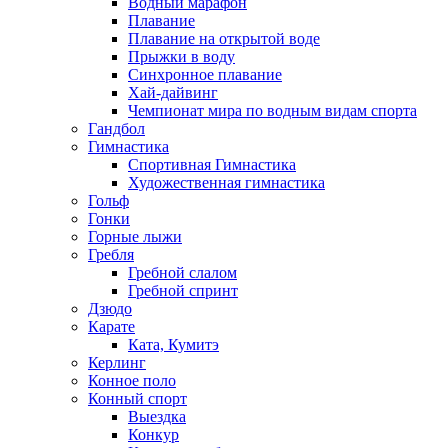
Водный марафон
Плавание
Плавание на открытой воде
Прыжки в воду
Синхронное плавание
Хай-дайвинг
Чемпионат мира по водным видам спорта
Гандбол
Гимнастика
Спортивная Гимнастика
Художественная гимнастика
Гольф
Гонки
Горные лыжи
Гребля
Гребной слалом
Гребной спринт
Дзюдо
Карате
Ката, Кумитэ
Керлинг
Конное поло
Конный спорт
Выездка
Конкур