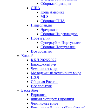
Сборная Франции
США
Копа Америка
MLS
Сборная США
Нидерланды
Эредивизи
Сборная Нидерландов
Португалия
Суперкубок Португалии
Сборная Португалии
Все события
Хоккей
КХЛ 2026/2027
Еврохоккейтур
Чемпионат мира
Молодежный чемпионат мира
НХЛ
Сборная России
Все события
Баскетбол
Евролига
Финал Четырех Евролиги
Чемпионат мира
Чемпионат Европы (Евробаскет)