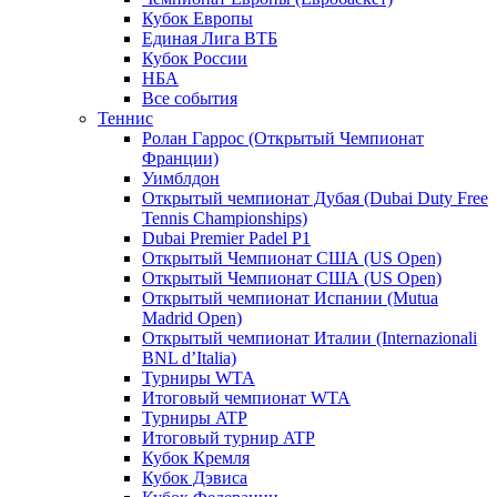
Кубок Европы
Единая Лига ВТБ
Кубок России
НБА
Все события
Теннис
Ролан Гаррос (Открытый Чемпионат
Франции)
Уимблдон
Открытый чемпионат Дубая (Dubai Duty Free
Tennis Championships)
Dubai Premier Padel P1
Открытый Чемпионат США (US Open)
Открытый Чемпионат США (US Open)
Открытый чемпионат Испании (Mutua
Madrid Open)
Открытый чемпионат Италии (Internazionali
BNL d’Italia)
Турниры WTA
Итоговый чемпионат WTA
Турниры ATP
Итоговый турнир ATP
Кубок Кремля
Кубок Дэвиса