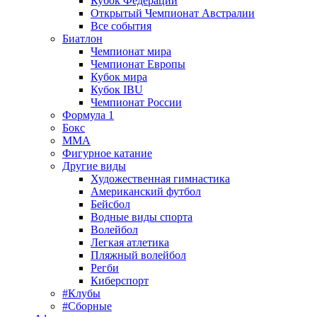
Кубок Федерации
Открытый Чемпионат Австралии
Все события
Биатлон
Чемпионат мира
Чемпионат Европы
Кубок мира
Кубок IBU
Чемпионат России
Формула 1
Бокс
MMA
Фигурное катание
Другие виды
Художественная гимнастика
Американский футбол
Бейсбол
Водные виды спорта
Волейбол
Легкая атлетика
Пляжный волейбол
Регби
Киберспорт
#Клубы
#Сборные