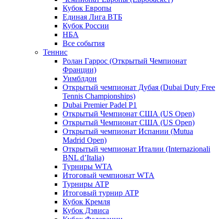
Кубок Европы
Единая Лига ВТБ
Кубок России
НБА
Все события
Теннис
Ролан Гаррос (Открытый Чемпионат
Франции)
Уимблдон
Открытый чемпионат Дубая (Dubai Duty Free
Tennis Championships)
Dubai Premier Padel P1
Открытый Чемпионат США (US Open)
Открытый Чемпионат США (US Open)
Открытый чемпионат Испании (Mutua
Madrid Open)
Открытый чемпионат Италии (Internazionali
BNL d’Italia)
Турниры WTA
Итоговый чемпионат WTA
Турниры ATP
Итоговый турнир ATP
Кубок Кремля
Кубок Дэвиса