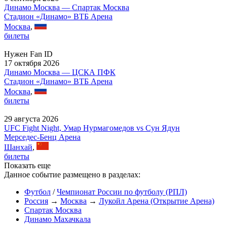
Динамо Москва — Спартак Москва
Стадион «Динамо» ВТБ Арена
Москва
,
билеты
Нужен Fan ID
17 октября 2026
Динамо Москва — ЦСКА ПФК
Стадион «Динамо» ВТБ Арена
Москва
,
билеты
29 августа 2026
UFC Fight Night, Умар Нурмагомедов vs Сун Ядун
Мерседес-Бенц Арена
Шанхай
,
билеты
Показать еще
Данное событие размещено в разделах:
Футбол
/
Чемпионат России по футболу (РПЛ)
Россия
→
Москва
→
Лукойл Арена (Открытие Арена)
Спартак Москва
Динамо Махачкала