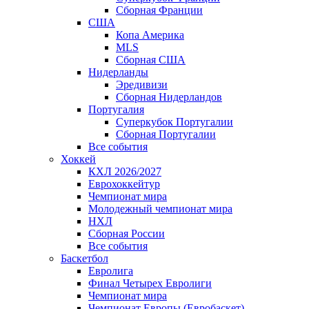
Сборная Франции
США
Копа Америка
MLS
Сборная США
Нидерланды
Эредивизи
Сборная Нидерландов
Португалия
Суперкубок Португалии
Сборная Португалии
Все события
Хоккей
КХЛ 2026/2027
Еврохоккейтур
Чемпионат мира
Молодежный чемпионат мира
НХЛ
Сборная России
Все события
Баскетбол
Евролига
Финал Четырех Евролиги
Чемпионат мира
Чемпионат Европы (Евробаскет)