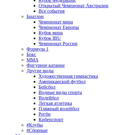
Кубок Федерации
Открытый Чемпионат Австралии
Все события
Биатлон
Чемпионат мира
Чемпионат Европы
Кубок мира
Кубок IBU
Чемпионат России
Формула 1
Бокс
MMA
Фигурное катание
Другие виды
Художественная гимнастика
Американский футбол
Бейсбол
Водные виды спорта
Волейбол
Легкая атлетика
Пляжный волейбол
Регби
Киберспорт
#Клубы
#Сборные