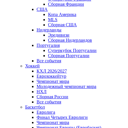
Сборная Франции
США
Копа Америка
MLS
Сборная США
Нидерланды
Эредивизи
Сборная Нидерландов
Португалия
Суперкубок Португалии
Сборная Португалии
Все события
Хоккей
КХЛ 2026/2027
Еврохоккейтур
Чемпионат мира
Молодежный чемпионат мира
НХЛ
Сборная России
Все события
Баскетбол
Евролига
Финал Четырех Евролиги
Чемпионат мира
Чемпионат Европы (Евробаскет)