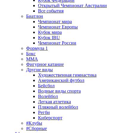
Кубок Федерации
Открытый Чемпионат Австралии
Все события
Биатлон
Чемпионат мира
Чемпионат Европы
Кубок мира
Кубок IBU
Чемпионат России
Формула 1
Бокс
MMA
Фигурное катание
Другие виды
Художественная гимнастика
Американский футбол
Бейсбол
Водные виды спорта
Волейбол
Легкая атлетика
Пляжный волейбол
Регби
Киберспорт
#Клубы
#Сборные