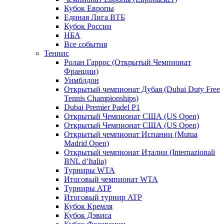
Кубок Европы
Единая Лига ВТБ
Кубок России
НБА
Все события
Теннис
Ролан Гаррос (Открытый Чемпионат
Франции)
Уимблдон
Открытый чемпионат Дубая (Dubai Duty Free
Tennis Championships)
Dubai Premier Padel P1
Открытый Чемпионат США (US Open)
Открытый Чемпионат США (US Open)
Открытый чемпионат Испании (Mutua
Madrid Open)
Открытый чемпионат Италии (Internazionali
BNL d’Italia)
Турниры WTA
Итоговый чемпионат WTA
Турниры ATP
Итоговый турнир ATP
Кубок Кремля
Кубок Дэвиса