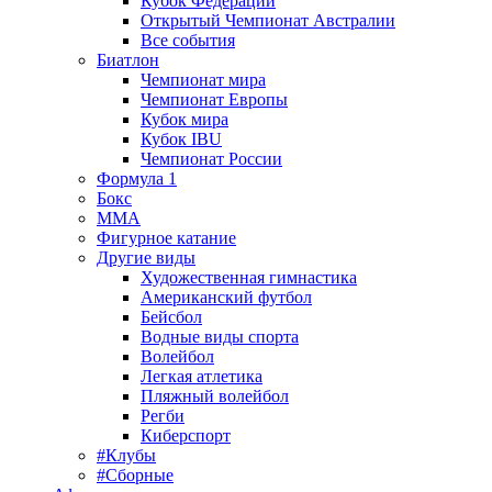
Кубок Федерации
Открытый Чемпионат Австралии
Все события
Биатлон
Чемпионат мира
Чемпионат Европы
Кубок мира
Кубок IBU
Чемпионат России
Формула 1
Бокс
MMA
Фигурное катание
Другие виды
Художественная гимнастика
Американский футбол
Бейсбол
Водные виды спорта
Волейбол
Легкая атлетика
Пляжный волейбол
Регби
Киберспорт
#Клубы
#Сборные