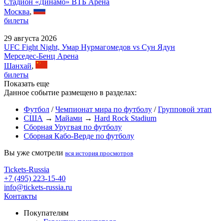
Стадион «Динамо» ВТБ Арена
Москва
,
билеты
29 августа 2026
UFC Fight Night, Умар Нурмагомедов vs Сун Ядун
Мерседес-Бенц Арена
Шанхай
,
билеты
Показать еще
Данное событие размещено в разделах:
Футбол
/
Чемпионат мира по футболу
/
Групповой этап
США
→
Майами
→
Hard Rock Stadium
Сборная Уругвая по футболу
Сборная Кабо-Верде по футболу
Вы уже смотрели
вся история просмотров
Tickets-Russia
+7 (495) 223-15-40
info@tickets-russia.ru
Контакты
Покупателям