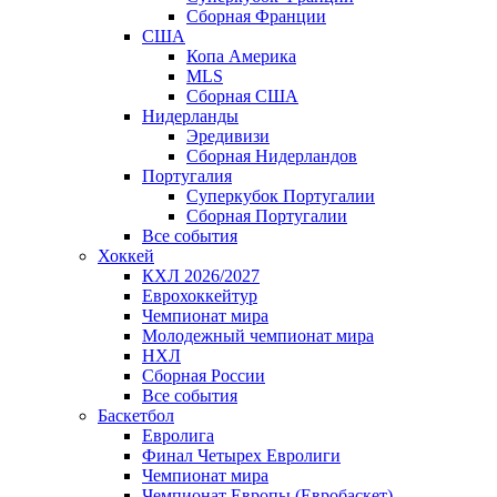
Сборная Франции
США
Копа Америка
MLS
Сборная США
Нидерланды
Эредивизи
Сборная Нидерландов
Португалия
Суперкубок Португалии
Сборная Португалии
Все события
Хоккей
КХЛ 2026/2027
Еврохоккейтур
Чемпионат мира
Молодежный чемпионат мира
НХЛ
Сборная России
Все события
Баскетбол
Евролига
Финал Четырех Евролиги
Чемпионат мира
Чемпионат Европы (Евробаскет)