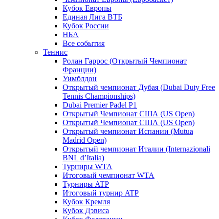
Кубок Европы
Единая Лига ВТБ
Кубок России
НБА
Все события
Теннис
Ролан Гаррос (Открытый Чемпионат
Франции)
Уимблдон
Открытый чемпионат Дубая (Dubai Duty Free
Tennis Championships)
Dubai Premier Padel P1
Открытый Чемпионат США (US Open)
Открытый Чемпионат США (US Open)
Открытый чемпионат Испании (Mutua
Madrid Open)
Открытый чемпионат Италии (Internazionali
BNL d’Italia)
Турниры WTA
Итоговый чемпионат WTA
Турниры ATP
Итоговый турнир ATP
Кубок Кремля
Кубок Дэвиса