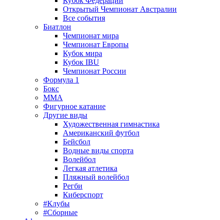
Кубок Федерации
Открытый Чемпионат Австралии
Все события
Биатлон
Чемпионат мира
Чемпионат Европы
Кубок мира
Кубок IBU
Чемпионат России
Формула 1
Бокс
MMA
Фигурное катание
Другие виды
Художественная гимнастика
Американский футбол
Бейсбол
Водные виды спорта
Волейбол
Легкая атлетика
Пляжный волейбол
Регби
Киберспорт
#Клубы
#Сборные