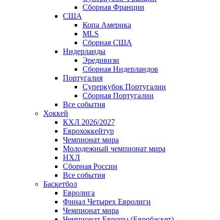
Сборная Франции
США
Копа Америка
MLS
Сборная США
Нидерланды
Эредивизи
Сборная Нидерландов
Португалия
Суперкубок Португалии
Сборная Португалии
Все события
Хоккей
КХЛ 2026/2027
Еврохоккейтур
Чемпионат мира
Молодежный чемпионат мира
НХЛ
Сборная России
Все события
Баскетбол
Евролига
Финал Четырех Евролиги
Чемпионат мира
Чемпионат Европы (Евробаскет)