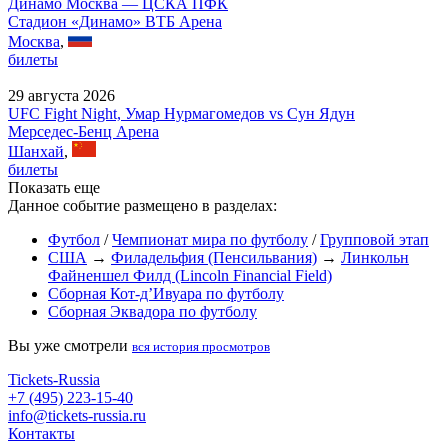
Динамо Москва — ЦСКА ПФК
Стадион «Динамо» ВТБ Арена
Москва
,
билеты
29 августа 2026
UFC Fight Night, Умар Нурмагомедов vs Сун Ядун
Мерседес-Бенц Арена
Шанхай
,
билеты
Показать еще
Данное событие размещено в разделах:
Футбол
/
Чемпионат мира по футболу
/
Групповой этап
США
→
Филадельфия (Пенсильвания)
→
Линкольн
Файненшел Филд (Lincoln Financial Field)
Сборная Кот-д’Ивуара по футболу
Сборная Эквадора по футболу
Вы уже смотрели
вся история просмотров
Tickets-Russia
+7 (495) 223-15-40
info@tickets-russia.ru
Контакты