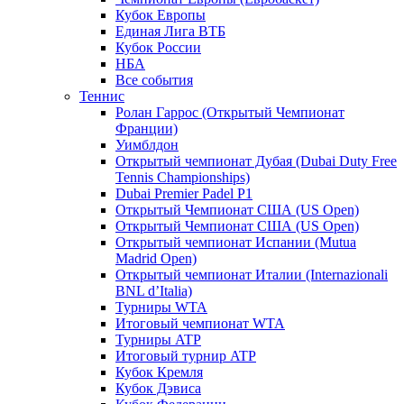
Кубок Европы
Единая Лига ВТБ
Кубок России
НБА
Все события
Теннис
Ролан Гаррос (Открытый Чемпионат
Франции)
Уимблдон
Открытый чемпионат Дубая (Dubai Duty Free
Tennis Championships)
Dubai Premier Padel P1
Открытый Чемпионат США (US Open)
Открытый Чемпионат США (US Open)
Открытый чемпионат Испании (Mutua
Madrid Open)
Открытый чемпионат Италии (Internazionali
BNL d’Italia)
Турниры WTA
Итоговый чемпионат WTA
Турниры ATP
Итоговый турнир ATP
Кубок Кремля
Кубок Дэвиса