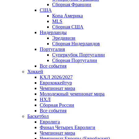
Сборная Франции
США
Копа Америка
MLS
Сборная США
Нидерланды
Эредивизи
Сборная Нидерландов
Португалия
Суперкубок Португалии
Сборная Португалии
Все события
Хоккей
КХЛ 2026/2027
Еврохоккейтур
Чемпионат мира
Молодежный чемпионат мира
НХЛ
Сборная России
Все события
Баскетбол
Евролига
Финал Четырех Евролиги
Чемпионат мира
Чемпионат Европы (Евробаскет)