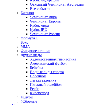
Кубок Федерации
Открытый Чемпионат Австралии
Все события
Биатлон
Чемпионат мира
Чемпионат Европы
Кубок мира
Кубок IBU
Чемпионат России
Формула 1
Бокс
MMA
Фигурное катание
Другие виды
Художественная гимнастика
Американский футбол
Бейсбол
Водные виды спорта
Волейбол
Легкая атлетика
Пляжный волейбол
Регби
Киберспорт
#Клубы
#Сборные