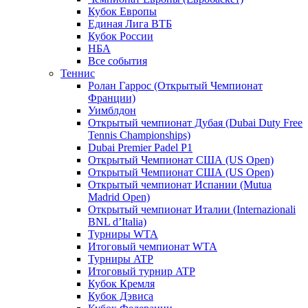
Кубок Европы
Единая Лига ВТБ
Кубок России
НБА
Все события
Теннис
Ролан Гаррос (Открытый Чемпионат
Франции)
Уимблдон
Открытый чемпионат Дубая (Dubai Duty Free
Tennis Championships)
Dubai Premier Padel P1
Открытый Чемпионат США (US Open)
Открытый Чемпионат США (US Open)
Открытый чемпионат Испании (Mutua
Madrid Open)
Открытый чемпионат Италии (Internazionali
BNL d’Italia)
Турниры WTA
Итоговый чемпионат WTA
Турниры ATP
Итоговый турнир ATP
Кубок Кремля
Кубок Дэвиса