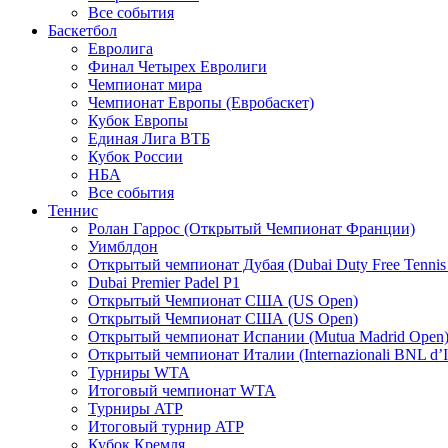
Все события
Баскетбол
Евролига
Финал Четырех Евролиги
Чемпионат мира
Чемпионат Европы (Евробаскет)
Кубок Европы
Единая Лига ВТБ
Кубок России
НБА
Все события
Теннис
Ролан Гаррос (Открытый Чемпионат Франции)
Уимблдон
Открытый чемпионат Дубая (Dubai Duty Free Tennis
Dubai Premier Padel P1
Открытый Чемпионат США (US Open)
Открытый Чемпионат США (US Open)
Открытый чемпионат Испании (Mutua Madrid Open
Открытый чемпионат Италии (Internazionali BNL d’It
Турниры WTA
Итоговый чемпионат WTA
Турниры ATP
Итоговый турнир ATP
Кубок Кремля