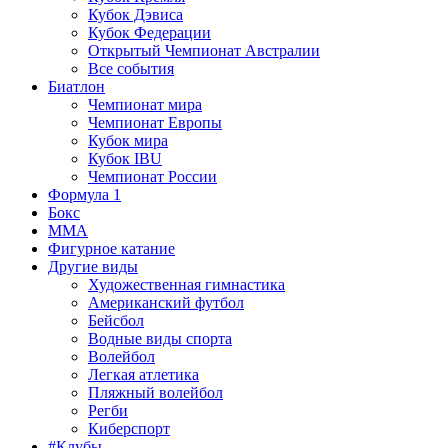
Кубок Дэвиса
Кубок Федерации
Открытый Чемпионат Австралии
Все события
Биатлон
Чемпионат мира
Чемпионат Европы
Кубок мира
Кубок IBU
Чемпионат России
Формула 1
Бокс
MMA
Фигурное катание
Другие виды
Художественная гимнастика
Американский футбол
Бейсбол
Водные виды спорта
Волейбол
Легкая атлетика
Пляжный волейбол
Регби
Киберспорт
#Клубы