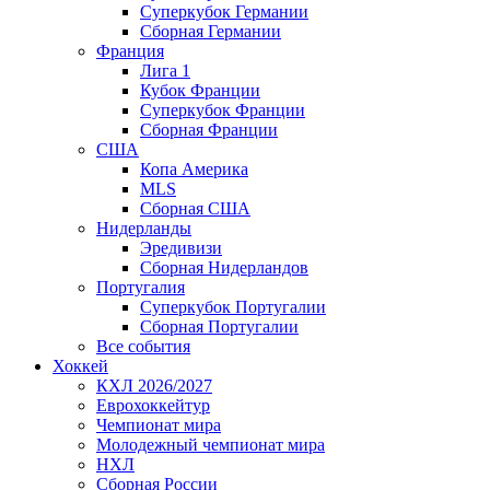
Суперкубок Германии
Сборная Германии
Франция
Лига 1
Кубок Франции
Суперкубок Франции
Сборная Франции
США
Копа Америка
MLS
Сборная США
Нидерланды
Эредивизи
Сборная Нидерландов
Португалия
Суперкубок Португалии
Сборная Португалии
Все события
Хоккей
КХЛ 2026/2027
Еврохоккейтур
Чемпионат мира
Молодежный чемпионат мира
НХЛ
Сборная России