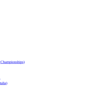
 Championships)
)
alia)