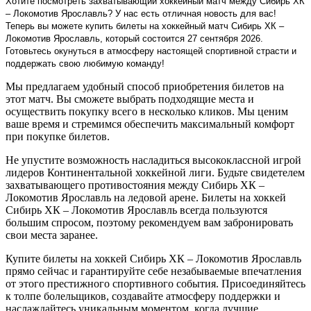
Хотите посмотреть захватывающий хоккейный матч между Сибирь ХК
– Локомотив Ярославль? У нас есть отличная новость для вас!
Теперь вы можете купить билеты на хоккейный матч Сибирь ХК –
Локомотив Ярославль, который состоится 27 сентября 2026.
Готовьтесь окунуться в атмосферу настоящей спортивной страсти и
поддержать свою любимую команду!
Мы предлагаем удобный способ приобретения билетов на
этот матч. Вы сможете выбрать подходящие места и
осуществить покупку всего в несколько кликов. Мы ценим
ваше время и стремимся обеспечить максимальный комфорт
при покупке билетов.
Не упустите возможность насладиться высококлассной игрой
лидеров Континентальной хоккейной лиги. Будьте свидетелем
захватывающего противостояния между Сибирь ХК –
Локомотив Ярославль на ледовой арене. Билеты на хоккей
Сибирь ХК – Локомотив Ярославль всегда пользуются
большим спросом, поэтому рекомендуем вам забронировать
свои места заранее.
Купите билеты на хоккей Сибирь ХК – Локомотив Ярославль
прямо сейчас и гарантируйте себе незабываемые впечатления
от этого престижного спортивного события. Присоединяйтесь
к толпе болельщиков, создавайте атмосферу поддержки и
наслаждайтесь уникальным моментом, когда лучшие