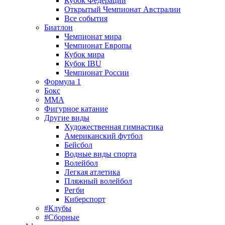
Кубок Федерации
Открытый Чемпионат Австралии
Все события
Биатлон
Чемпионат мира
Чемпионат Европы
Кубок мира
Кубок IBU
Чемпионат России
Формула 1
Бокс
MMA
Фигурное катание
Другие виды
Художественная гимнастика
Американский футбол
Бейсбол
Водные виды спорта
Волейбол
Легкая атлетика
Пляжный волейбол
Регби
Киберспорт
#Клубы
#Сборные