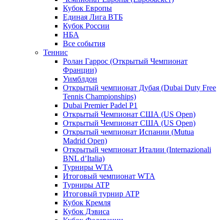
Кубок Европы
Единая Лига ВТБ
Кубок России
НБА
Все события
Теннис
Ролан Гаррос (Открытый Чемпионат
Франции)
Уимблдон
Открытый чемпионат Дубая (Dubai Duty Free
Tennis Championships)
Dubai Premier Padel P1
Открытый Чемпионат США (US Open)
Открытый Чемпионат США (US Open)
Открытый чемпионат Испании (Mutua
Madrid Open)
Открытый чемпионат Италии (Internazionali
BNL d’Italia)
Турниры WTA
Итоговый чемпионат WTA
Турниры ATP
Итоговый турнир ATP
Кубок Кремля
Кубок Дэвиса