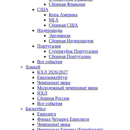
Сборная Франции
США
Копа Америка
MLS
Сборная США
Нидерланды
Эредивизи
Сборная Нидерландов
Португалия
Суперкубок Португалии
Сборная Португалии
Все события
Хоккей
КХЛ 2026/2027
Еврохоккейтур
Чемпионат мира
Молодежный чемпионат мира
НХЛ
Сборная России
Все события
Баскетбол
Евролига
Финал Четырех Евролиги
Чемпионат мира
Чемпионат Европы (Евробаскет)