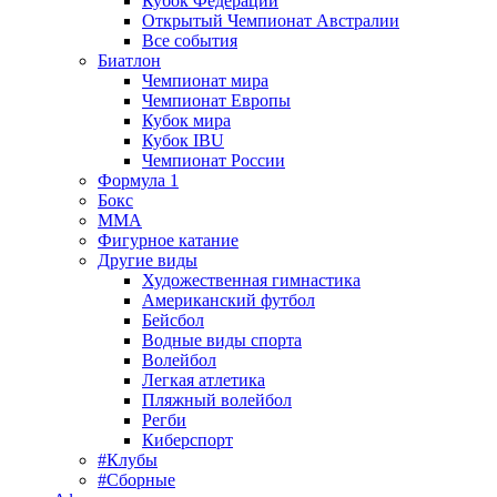
Кубок Федерации
Открытый Чемпионат Австралии
Все события
Биатлон
Чемпионат мира
Чемпионат Европы
Кубок мира
Кубок IBU
Чемпионат России
Формула 1
Бокс
MMA
Фигурное катание
Другие виды
Художественная гимнастика
Американский футбол
Бейсбол
Водные виды спорта
Волейбол
Легкая атлетика
Пляжный волейбол
Регби
Киберспорт
#Клубы
#Сборные