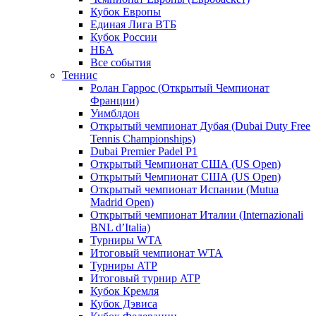
Кубок Европы
Единая Лига ВТБ
Кубок России
НБА
Все события
Теннис
Ролан Гаррос (Открытый Чемпионат
Франции)
Уимблдон
Открытый чемпионат Дубая (Dubai Duty Free
Tennis Championships)
Dubai Premier Padel P1
Открытый Чемпионат США (US Open)
Открытый Чемпионат США (US Open)
Открытый чемпионат Испании (Mutua
Madrid Open)
Открытый чемпионат Италии (Internazionali
BNL d’Italia)
Турниры WTA
Итоговый чемпионат WTA
Турниры ATP
Итоговый турнир ATP
Кубок Кремля
Кубок Дэвиса