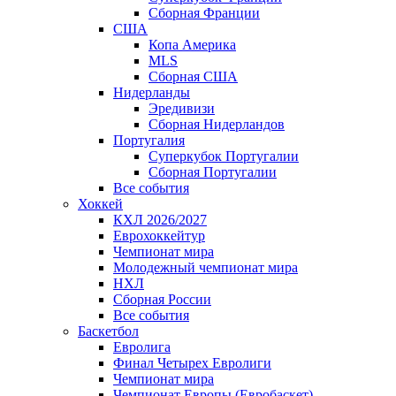
Сборная Франции
США
Копа Америка
MLS
Сборная США
Нидерланды
Эредивизи
Сборная Нидерландов
Португалия
Суперкубок Португалии
Сборная Португалии
Все события
Хоккей
КХЛ 2026/2027
Еврохоккейтур
Чемпионат мира
Молодежный чемпионат мира
НХЛ
Сборная России
Все события
Баскетбол
Евролига
Финал Четырех Евролиги
Чемпионат мира
Чемпионат Европы (Евробаскет)