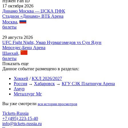
Нужен Fan ID
17 октября 2026
Динамо Москва — ЦСКА ПФК
Стадион «Динамо» ВТБ Арена
Москва
,
билеты
29 августа 2026
UFC Fight Night, Умар Нурмагомедов vs Сун Ядун
Мерседес-Бенц Арена
Шанхай
,
билеты
Показать еще
Данное событие размещено в разделах:
Хоккей
/
КХЛ 2026/2027
Россия
→
Хабаровск
→
КГУ СЗК Платинум Арена
Амур
Металлург Мг
Вы уже смотрели
вся история просмотров
Tickets-Russia
+7 (495) 223-15-40
info@tickets-russia.ru