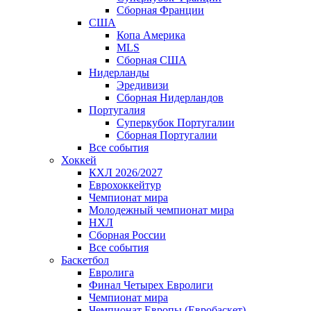
Сборная Франции
США
Копа Америка
MLS
Сборная США
Нидерланды
Эредивизи
Сборная Нидерландов
Португалия
Суперкубок Португалии
Сборная Португалии
Все события
Хоккей
КХЛ 2026/2027
Еврохоккейтур
Чемпионат мира
Молодежный чемпионат мира
НХЛ
Сборная России
Все события
Баскетбол
Евролига
Финал Четырех Евролиги
Чемпионат мира
Чемпионат Европы (Евробаскет)