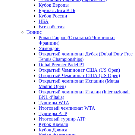
Кубок Европы
Единая Лига ВТБ
Кубок России
НБА
Все события
Теннис
Ролан Гаррос (Открытый Чемпионат
Франции)
Уимблдон
Открытый чемпионат Дубая (Dubai Duty Free
Tennis Championships)
Dubai Premier Padel P1
Открытый Чемпионат США (US Open)
Открытый Чемпионат США (US Open)
Открытый чемпионат Испании (Mutua
Madrid Open)
Открытый чемпионат Италии (Internazionali
BNL d’Italia)
Турниры WTA
Итоговый чемпионат WTA
Турниры ATP
Итоговый турнир ATP
Кубок Кремля
Кубок Дэвиса