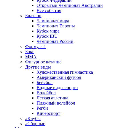
Кубок Федерации
Открытый Чемпионат Австралии
Все события
Биатлон
Чемпионат мира
Чемпионат Европы
Кубок мира
Кубок IBU
Чемпионат России
Формула 1
Бокс
MMA
Фигурное катание
Другие виды
Художественная гимнастика
Американский футбол
Бейсбол
Водные виды спорта
Волейбол
Легкая атлетика
Пляжный волейбол
Регби
Киберспорт
#Клубы
#Сборные