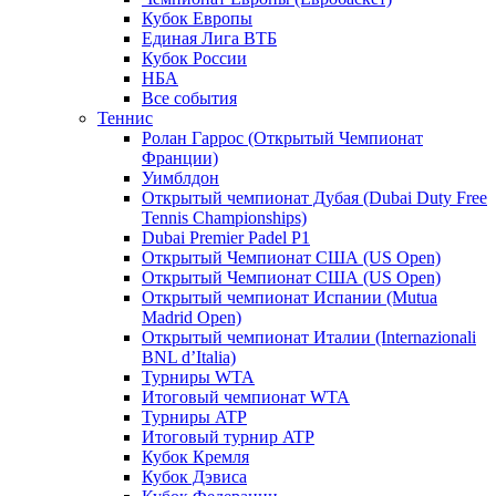
Кубок Европы
Единая Лига ВТБ
Кубок России
НБА
Все события
Теннис
Ролан Гаррос (Открытый Чемпионат
Франции)
Уимблдон
Открытый чемпионат Дубая (Dubai Duty Free
Tennis Championships)
Dubai Premier Padel P1
Открытый Чемпионат США (US Open)
Открытый Чемпионат США (US Open)
Открытый чемпионат Испании (Mutua
Madrid Open)
Открытый чемпионат Италии (Internazionali
BNL d’Italia)
Турниры WTA
Итоговый чемпионат WTA
Турниры ATP
Итоговый турнир ATP
Кубок Кремля
Кубок Дэвиса