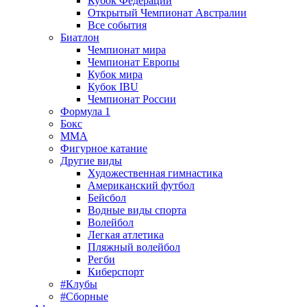
Кубок Федерации
Открытый Чемпионат Австралии
Все события
Биатлон
Чемпионат мира
Чемпионат Европы
Кубок мира
Кубок IBU
Чемпионат России
Формула 1
Бокс
MMA
Фигурное катание
Другие виды
Художественная гимнастика
Американский футбол
Бейсбол
Водные виды спорта
Волейбол
Легкая атлетика
Пляжный волейбол
Регби
Киберспорт
#Клубы
#Сборные