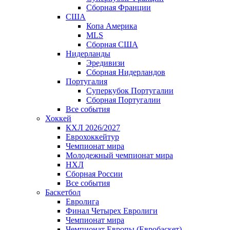
Сборная Франции
США
Копа Америка
MLS
Сборная США
Нидерланды
Эредивизи
Сборная Нидерландов
Португалия
Суперкубок Португалии
Сборная Португалии
Все события
Хоккей
КХЛ 2026/2027
Еврохоккейтур
Чемпионат мира
Молодежный чемпионат мира
НХЛ
Сборная России
Все события
Баскетбол
Евролига
Финал Четырех Евролиги
Чемпионат мира
Чемпионат Европы (Евробаскет)