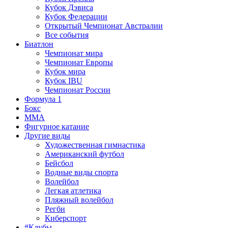
Кубок Дэвиса
Кубок Федерации
Открытый Чемпионат Австралии
Все события
Биатлон
Чемпионат мира
Чемпионат Европы
Кубок мира
Кубок IBU
Чемпионат России
Формула 1
Бокс
MMA
Фигурное катание
Другие виды
Художественная гимнастика
Американский футбол
Бейсбол
Водные виды спорта
Волейбол
Легкая атлетика
Пляжный волейбол
Регби
Киберспорт
#Клубы