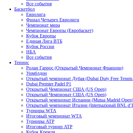
Все события
Баскетбол
Евролига
Финал Четырех Евролиги
Чемпионат мира
Чемпионат Европы (Евробаскет)
Кубок Европы
Единая Лига ВТБ
Кубок России
НБА
Все события
Теннис
Ролан Гаррос (Открытый Чемпионат Франции)
Уимблдон
Открытый чемпионат Дубая (Dubai Duty Free Tennis
Dubai Premier Padel P1
Открытый Чемпионат США (US Open)
Открытый Чемпионат США (US Open)
Открытый чемпионат Испании (Mutua Madrid Open
Открытый чемпионат Италии (Internazionali BNL d’It
Турниры WTA
Итоговый чемпионат WTA
Турниры ATP
Итоговый турнир ATP
Кубок Кремля