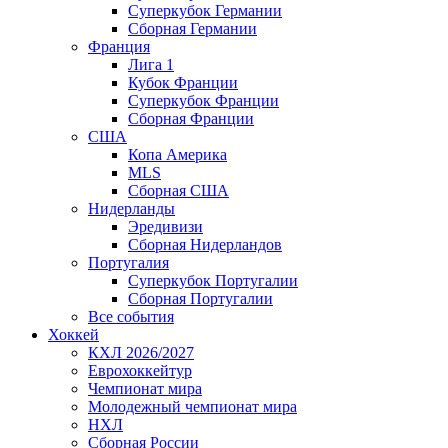
Суперкубок Германии
Сборная Германии
Франция
Лига 1
Кубок Франции
Суперкубок Франции
Сборная Франции
США
Копа Америка
MLS
Сборная США
Нидерланды
Эредивизи
Сборная Нидерландов
Португалия
Суперкубок Португалии
Сборная Португалии
Все события
Хоккей
КХЛ 2026/2027
Еврохоккейтур
Чемпионат мира
Молодежный чемпионат мира
НХЛ
Сборная России