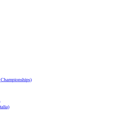
 Championships)
)
alia)