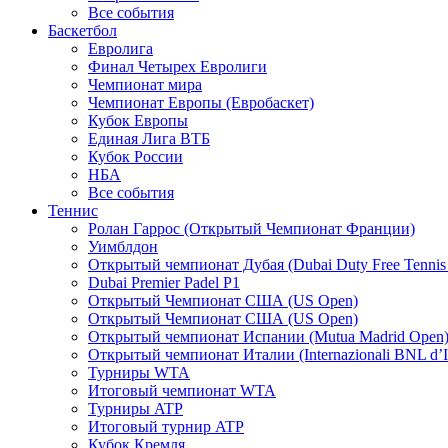
Все события
Баскетбол
Евролига
Финал Четырех Евролиги
Чемпионат мира
Чемпионат Европы (Евробаскет)
Кубок Европы
Единая Лига ВТБ
Кубок России
НБА
Все события
Теннис
Ролан Гаррос (Открытый Чемпионат Франции)
Уимблдон
Открытый чемпионат Дубая (Dubai Duty Free Tennis
Dubai Premier Padel P1
Открытый Чемпионат США (US Open)
Открытый Чемпионат США (US Open)
Открытый чемпионат Испании (Mutua Madrid Open
Открытый чемпионат Италии (Internazionali BNL d’It
Турниры WTA
Итоговый чемпионат WTA
Турниры ATP
Итоговый турнир ATP
Кубок Кремля