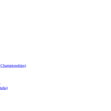
 Championships)
)
alia)