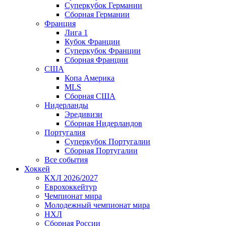
Суперкубок Германии
Сборная Германии
Франция
Лига 1
Кубок Франции
Суперкубок Франции
Сборная Франции
США
Копа Америка
MLS
Сборная США
Нидерланды
Эредивизи
Сборная Нидерландов
Португалия
Суперкубок Португалии
Сборная Португалии
Все события
Хоккей
КХЛ 2026/2027
Еврохоккейтур
Чемпионат мира
Молодежный чемпионат мира
НХЛ
Сборная России