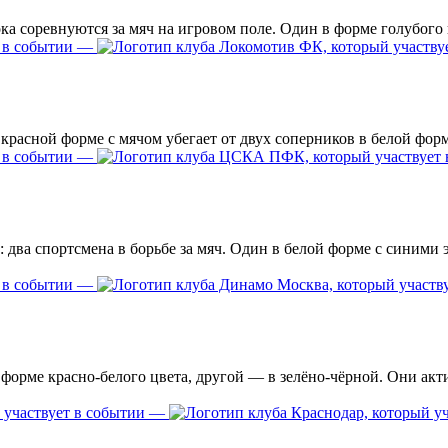
—
—
—
—