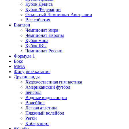
Кубок Дэвиса
Кубок Федерации
Открытый Чемпионат Австралии
Все события
Биатлон
Чемпионат мира
Чемпионат Европы
Кубок мира
Кубок IBU
Чемпионат России
Формула 1
Бокс
MMA
Фигурное катание
Другие виды
Художественная гимнастика
Американский футбол
Бейсбол
Водные виды спорта
Волейбол
Легкая атлетика
Пляжный волейбол
Регби
Киберспорт
#Клубы