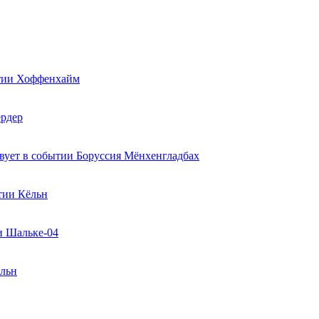
Хоффенхайм
рдер
Боруссия Мёнхенгладбах
Кёльн
Шальке-04
льн