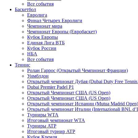
Все события
Баскетбол
Евролига
Финал Четырех Евролиги
Чемпионат мира
Чемпионат Европы (Евробаскет)
Кубок Европы
Единая Лига ВТБ
Кубок России
НБА
Все события
Теннис
Ролан Гаррос (Открытый Чемпионат Франции)
Уимблдон
Открытый чемпионат Дубая (Dubai Duty Free Tennis
Dubai Premier Padel P1
Открытый Чемпионат США (US Open)
Открытый Чемпионат США (US Open)
Открытый чемпионат Испании (Mutua Madrid Open
Открытый чемпионат Италии (Internazionali BNL d’It
Турниры WTA
Итоговый чемпионат WTA
Турниры ATP
Итоговый турнир ATP
Кубок Кремля