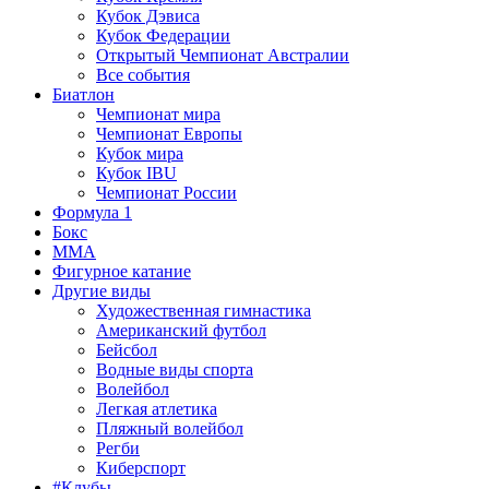
Кубок Дэвиса
Кубок Федерации
Открытый Чемпионат Австралии
Все события
Биатлон
Чемпионат мира
Чемпионат Европы
Кубок мира
Кубок IBU
Чемпионат России
Формула 1
Бокс
MMA
Фигурное катание
Другие виды
Художественная гимнастика
Американский футбол
Бейсбол
Водные виды спорта
Волейбол
Легкая атлетика
Пляжный волейбол
Регби
Киберспорт
#Клубы