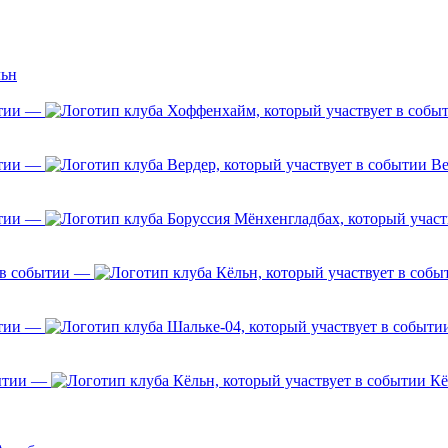
льн
—
—
Ве
—
—
—
—
Кё