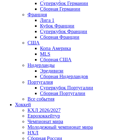
Суперкубок Германии
Сборная Германии
Франция
Лига 1
Кубок Франции
Суперкубок Франции
Сборная Франции
США
Копа Америка
MLS
Сборная США
Нидерланды
Эредивизи
Сборная Нидерландов
Португалия
Суперкубок Португалии
Сборная Португалии
Все события
Хоккей
КХЛ 2026/2027
Еврохоккейтур
Чемпионат мира
Молодежный чемпионат мира
НХЛ
Сборная России