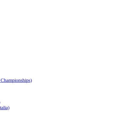
 Championships)
)
alia)