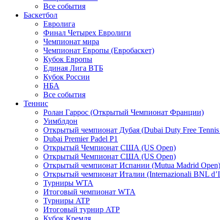
Все события
Баскетбол
Евролига
Финал Четырех Евролиги
Чемпионат мира
Чемпионат Европы (Евробаскет)
Кубок Европы
Единая Лига ВТБ
Кубок России
НБА
Все события
Теннис
Ролан Гаррос (Открытый Чемпионат Франции)
Уимблдон
Открытый чемпионат Дубая (Dubai Duty Free Tennis
Dubai Premier Padel P1
Открытый Чемпионат США (US Open)
Открытый Чемпионат США (US Open)
Открытый чемпионат Испании (Mutua Madrid Open
Открытый чемпионат Италии (Internazionali BNL d’It
Турниры WTA
Итоговый чемпионат WTA
Турниры ATP
Итоговый турнир ATP
Кубок Кремля