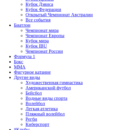
Кубок Дэвиса
Кубок Федерации
Открытый Чемпионат Австралии
Все события
Биатлон
Чемпионат мира
Чемпионат Европы
Кубок мира
Кубок IBU
Чемпионат России
Формула 1
Бокс
MMA
Фигурное катание
Другие виды
Художественная гимнастика
Американский футбол
Бейсбол
Водные виды спорта
Волейбол
Легкая атлетика
Пляжный волейбол
Регби
Киберспорт
#Клубы