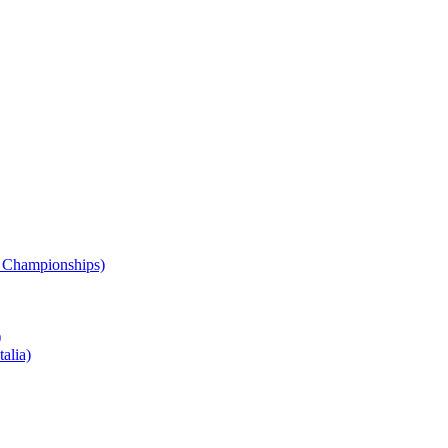
 Championships)
)
alia)