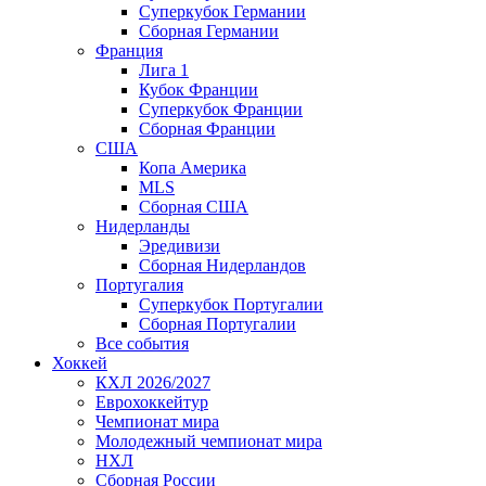
Суперкубок Германии
Сборная Германии
Франция
Лига 1
Кубок Франции
Суперкубок Франции
Сборная Франции
США
Копа Америка
MLS
Сборная США
Нидерланды
Эредивизи
Сборная Нидерландов
Португалия
Суперкубок Португалии
Сборная Португалии
Все события
Хоккей
КХЛ 2026/2027
Еврохоккейтур
Чемпионат мира
Молодежный чемпионат мира
НХЛ
Сборная России