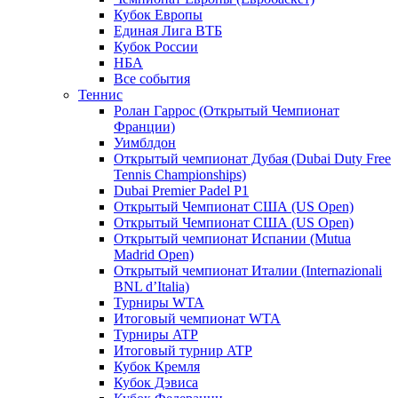
Кубок Европы
Единая Лига ВТБ
Кубок России
НБА
Все события
Теннис
Ролан Гаррос (Открытый Чемпионат
Франции)
Уимблдон
Открытый чемпионат Дубая (Dubai Duty Free
Tennis Championships)
Dubai Premier Padel P1
Открытый Чемпионат США (US Open)
Открытый Чемпионат США (US Open)
Открытый чемпионат Испании (Mutua
Madrid Open)
Открытый чемпионат Италии (Internazionali
BNL d’Italia)
Турниры WTA
Итоговый чемпионат WTA
Турниры ATP
Итоговый турнир ATP
Кубок Кремля
Кубок Дэвиса