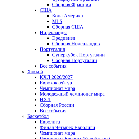
Сборная Франции
США
Копа Америка
MLS
Сборная США
Нидерланды
Эредивизи
Сборная Нидерландов
Португалия
Суперкубок Португалии
Сборная Португалии
Все события
Хоккей
КХЛ 2026/2027
Еврохоккейтур
Чемпионат мира
Молодежный чемпионат мира
НХЛ
Сборная России
Все события
Баскетбол
Евролига
Финал Четырех Евролиги
Чемпионат мира
Чемпионат Европы (Евробаскет)