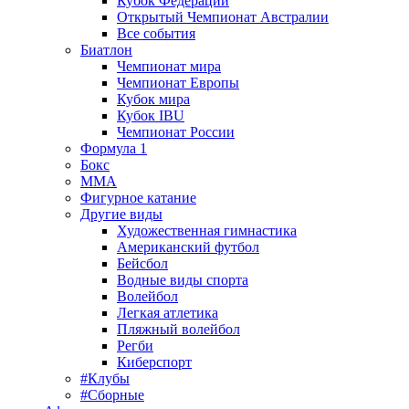
Кубок Федерации
Открытый Чемпионат Австралии
Все события
Биатлон
Чемпионат мира
Чемпионат Европы
Кубок мира
Кубок IBU
Чемпионат России
Формула 1
Бокс
MMA
Фигурное катание
Другие виды
Художественная гимнастика
Американский футбол
Бейсбол
Водные виды спорта
Волейбол
Легкая атлетика
Пляжный волейбол
Регби
Киберспорт
#Клубы
#Сборные