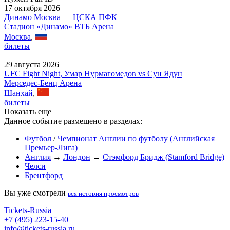
17 октября 2026
Динамо Москва — ЦСКА ПФК
Стадион «Динамо» ВТБ Арена
Москва
,
билеты
29 августа 2026
UFC Fight Night, Умар Нурмагомедов vs Сун Ядун
Мерседес-Бенц Арена
Шанхай
,
билеты
Показать еще
Данное событие размещено в разделах:
Футбол
/
Чемпионат Англии по футболу (Английская
Премьер-Лига)
Англия
→
Лондон
→
Стэмфорд Бридж (Stamford Bridge)
Челси
Брентфорд
Вы уже смотрели
вся история просмотров
Tickets-Russia
+7 (495) 223-15-40
info@tickets-russia.ru