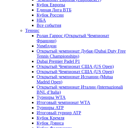
Кубок Европы
Единая Лига ВТБ
Кубок России
НБА
Все события
Теннис
Ролан Гаррос (Открытый Чемпионат
Франции)
Уимблдон
Открытый чемпионат Дубая (Dubai Duty Free
Tennis Championships)
Dubai Premier Padel P1
Открытый Чемпионат США (US Open)
Открытый Чемпионат США (US Open)
Открытый чемпионат Испании (Mutua
Madrid Open)
Открытый чемпионат Италии (Internazionali
BNL d’Italia)
Турниры WTA
Итоговый чемпионат WTA
Турниры ATP
Итоговый турнир ATP
Кубок Кремля
Кубок Дэвиса