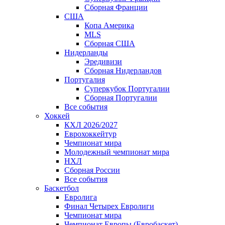
Сборная Франции
США
Копа Америка
MLS
Сборная США
Нидерланды
Эредивизи
Сборная Нидерландов
Португалия
Суперкубок Португалии
Сборная Португалии
Все события
Хоккей
КХЛ 2026/2027
Еврохоккейтур
Чемпионат мира
Молодежный чемпионат мира
НХЛ
Сборная России
Все события
Баскетбол
Евролига
Финал Четырех Евролиги
Чемпионат мира
Чемпионат Европы (Евробаскет)