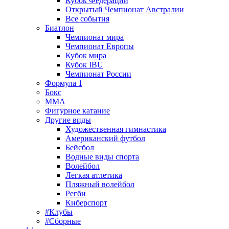
Кубок Федерации
Открытый Чемпионат Австралии
Все события
Биатлон
Чемпионат мира
Чемпионат Европы
Кубок мира
Кубок IBU
Чемпионат России
Формула 1
Бокс
MMA
Фигурное катание
Другие виды
Художественная гимнастика
Американский футбол
Бейсбол
Водные виды спорта
Волейбол
Легкая атлетика
Пляжный волейбол
Регби
Киберспорт
#Клубы
#Сборные