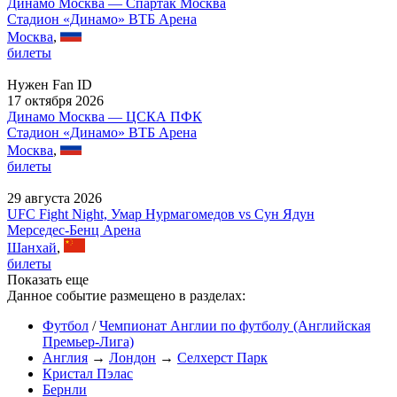
Динамо Москва — Спартак Москва
Стадион «Динамо» ВТБ Арена
Москва
,
билеты
Нужен Fan ID
17 октября 2026
Динамо Москва — ЦСКА ПФК
Стадион «Динамо» ВТБ Арена
Москва
,
билеты
29 августа 2026
UFC Fight Night, Умар Нурмагомедов vs Сун Ядун
Мерседес-Бенц Арена
Шанхай
,
билеты
Показать еще
Данное событие размещено в разделах:
Футбол
/
Чемпионат Англии по футболу (Английская
Премьер-Лига)
Англия
→
Лондон
→
Селхерст Парк
Кристал Пэлас
Бернли