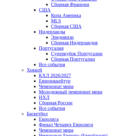
Сборная Франции
США
Копа Америка
MLS
Сборная США
Нидерланды
Эредивизи
Сборная Нидерландов
Португалия
Суперкубок Португалии
Сборная Португалии
Все события
Хоккей
КХЛ 2026/2027
Еврохоккейтур
Чемпионат мира
Молодежный чемпионат мира
НХЛ
Сборная России
Все события
Баскетбол
Евролига
Финал Четырех Евролиги
Чемпионат мира
Чемпионат Европы (Евробаскет)