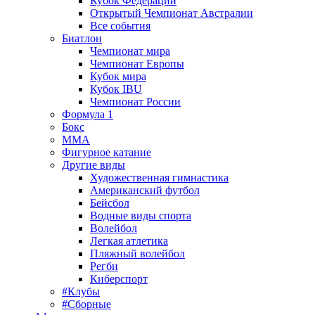
Кубок Федерации
Открытый Чемпионат Австралии
Все события
Биатлон
Чемпионат мира
Чемпионат Европы
Кубок мира
Кубок IBU
Чемпионат России
Формула 1
Бокс
MMA
Фигурное катание
Другие виды
Художественная гимнастика
Американский футбол
Бейсбол
Водные виды спорта
Волейбол
Легкая атлетика
Пляжный волейбол
Регби
Киберспорт
#Клубы
#Сборные