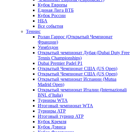
Кубок Европы
Единая Лига ВТБ
Кубок России
НБА
Все события
Теннис
Ролан Гаррос (Открытый Чемпионат
Франции)
Уимблдон
Открытый чемпионат Дубая (Dubai Duty Free
Tennis Championships)
Dubai Premier Padel P1
Открытый Чемпионат США (US Open)
Открытый Чемпионат США (US Open)
Открытый чемпионат Испании (Mutua
Madrid Open)
Открытый чемпионат Италии (Internazionali
BNL d’Italia)
Турниры WTA
Итоговый чемпионат WTA
Турниры ATP
Итоговый турнир ATP
Кубок Кремля
Кубок Дэвиса