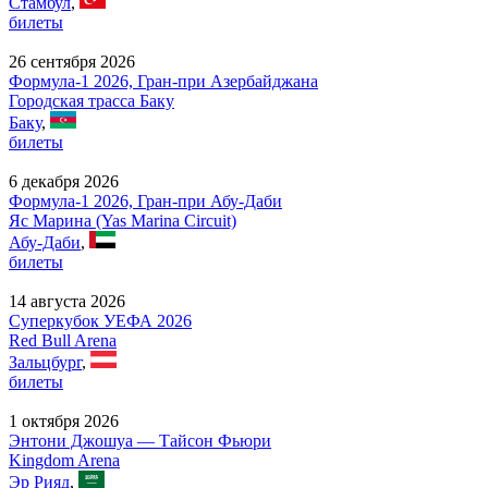
Стамбул
,
билеты
26 сентября 2026
Формула-1 2026, Гран-при Азербайджана
Городская трасса Баку
Баку
,
билеты
6 декабря 2026
Формула-1 2026, Гран-при Абу-Даби
Яс Марина (Yas Marina Circuit)
Абу-Даби
,
билеты
14 августа 2026
Суперкубок УЕФА 2026
Red Bull Arena
Зальцбург
,
билеты
1 октября 2026
Энтони Джошуа — Тайсон Фьюри
Kingdom Arena
Эр Рияд
,