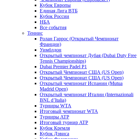
Кубок Европы
Единая Лига ВТБ
Кубок России
НБА
Все события
Теннис
Ролан Гаррос (Открытый Чемпионат
Франции)
Уимблдон
Открытый чемпионат Дубая (Dubai Duty Free
Tennis Championships)
Dubai Premier Padel P1
Открытый Чемпионат США (US Open)
Открытый Чемпионат США (US Open)
Открытый чемпионат Испании (Mutua
Madrid Open)
Открытый чемпионат Италии (Internazionali
BNL d’Italia)
Турниры WTA
Итоговый чемпионат WTA
Турниры ATP
Итоговый турнир ATP
Кубок Кремля
Кубок Дэвиса