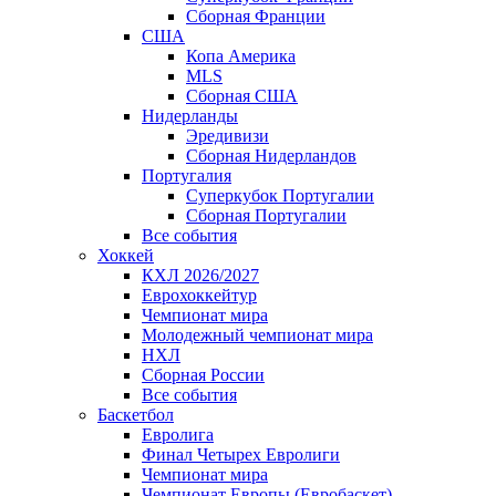
Сборная Франции
США
Копа Америка
MLS
Сборная США
Нидерланды
Эредивизи
Сборная Нидерландов
Португалия
Суперкубок Португалии
Сборная Португалии
Все события
Хоккей
КХЛ 2026/2027
Еврохоккейтур
Чемпионат мира
Молодежный чемпионат мира
НХЛ
Сборная России
Все события
Баскетбол
Евролига
Финал Четырех Евролиги
Чемпионат мира
Чемпионат Европы (Евробаскет)