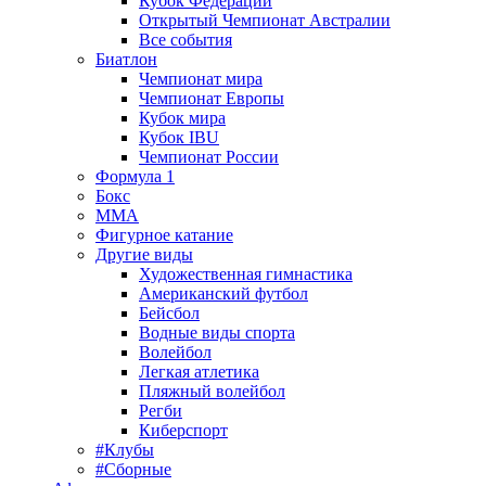
Кубок Федерации
Открытый Чемпионат Австралии
Все события
Биатлон
Чемпионат мира
Чемпионат Европы
Кубок мира
Кубок IBU
Чемпионат России
Формула 1
Бокс
MMA
Фигурное катание
Другие виды
Художественная гимнастика
Американский футбол
Бейсбол
Водные виды спорта
Волейбол
Легкая атлетика
Пляжный волейбол
Регби
Киберспорт
#Клубы
#Сборные